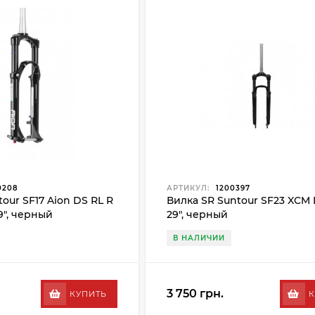
0208
АРТИКУЛ:
1200397
our SF17 Aion DS RL R
Вилка SR Suntour SF23 XCM 
9", черный
29", черный
В НАЛИЧИИ
3 750 грн.
КУПИТЬ
К