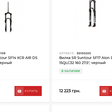
0159
АРТИКУЛ:
SS100205
tour SF14 XCR AIR DS
Вилка SR Suntour SF17 Aion
 черный
15QLC32 160 27.5", черный
В НАЛИЧИИ
12 223 грн.
КУПИТЬ
К