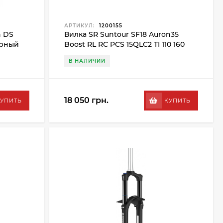
АРТИКУЛ:
1200155
n DS
Вилка SR Suntour SF18 Auron35
черный
Boost RL RC PCS 15QLC2 TI 110 160
29", черный
В НАЛИЧИИ
18 050 грн.
УПИТЬ
КУПИТЬ