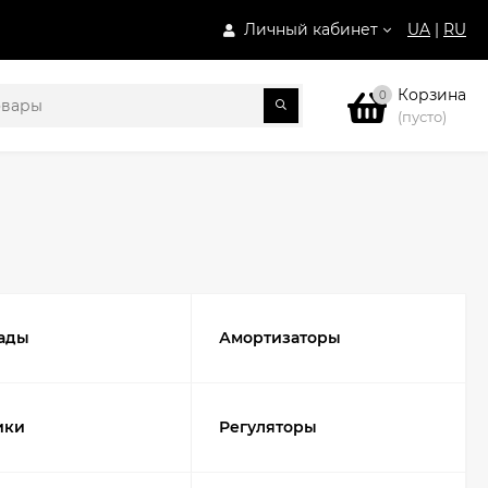
Личный кабинет
UA
|
RU
Корзина
0
(пусто)
ады
Амортизаторы
ики
Регуляторы