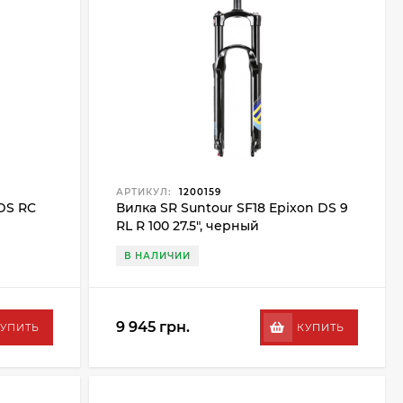
АРТИКУЛ:
1200159
 DS RC
Вилка SR Suntour SF18 Epixon DS 9
RL R 100 27.5", черный
В НАЛИЧИИ
9 945 грн.
УПИТЬ
КУПИТЬ