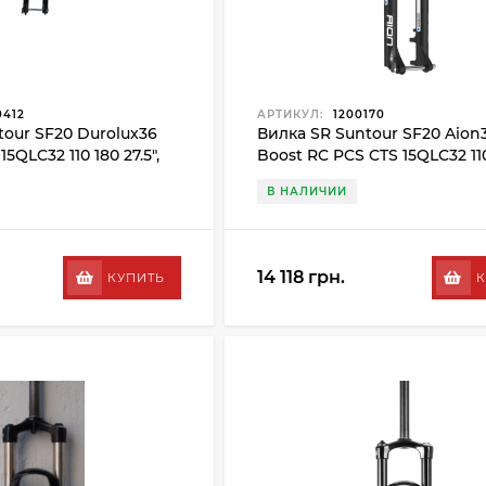
0412
АРТИКУЛ:
1200170
tour SF20 Durolux36
Вилка SR Suntour SF20 Aion
5QLC32 110 180 27.5",
Boost RC PCS CTS 15QLC32 11
27.5", черный
В НАЛИЧИИ
14 118 грн.
КУПИТЬ
К