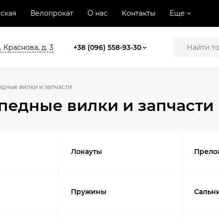
ская
Велопрокат
О нас
Контакты
Еще
. Краснова, д. 3
+38 (096) 558-93-30
дные вилки и запчасти
педные вилки и запчасти
Локауты
Прело
Пружины
Сальн