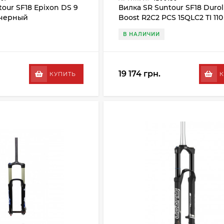
our SF18 Epixon DS 9
Вилка SR Suntour SF18 Duro
, черный
Boost R2C2 PCS 15QLC2 TI 110 
черный
В НАЛИЧИИ
19 174 грн.
КУПИТЬ
К