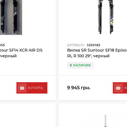
055
АРТИКУЛ:
1200163
tour SF14 XCR AIR DS
Вилка SR Suntour SF18 Epix
", черный
RL R 100 29", черный
В НАЛИЧИИ
9 945 грн.
КУПИТЬ
К