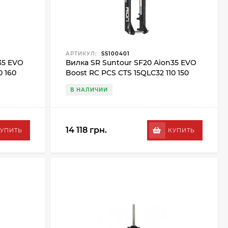
АРТИКУЛ:
SS100401
35 EVO
Вилка SR Suntour SF20 Aion35 EVO
0 160
Boost RC PCS CTS 15QLC32 110 150
29", черный
В НАЛИЧИИ
14 118 грн.
УПИТЬ
КУПИТЬ