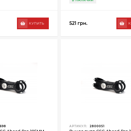
В НАЛИЧИИ
521 грн.
КУПИТЬ
К
698
АРТИКУЛ:
2800051