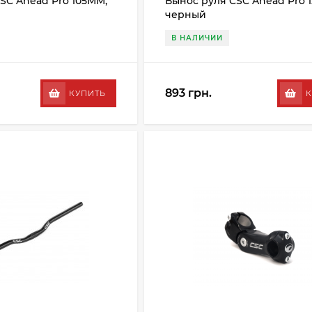
SC Ahead Pro 105MM,
Вынос руля CSC Ahead Pro 
черный
В НАЛИЧИИ
893 грн.
КУПИТЬ
К