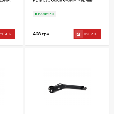
125MM,
Руль CSC Guide 640MM, черный
В НАЛИЧИИ
468 грн.
УПИТЬ
КУПИТЬ