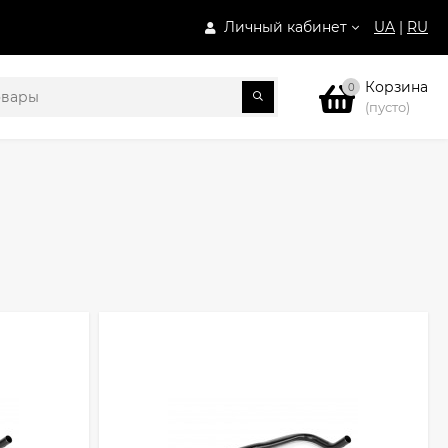
Личный кабинет
UA
|
RU
Корзина
0
(пусто)