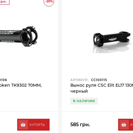
-20%
грн.
0106
АРТИКУЛ:
CC100115
oken TK9302 70MM,
Вынос руля CSC Elit EL17 13
черный
В НАЛИЧИИ
585 грн.
КУПИТЬ
К