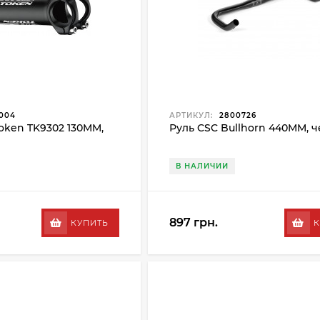
004
АРТИКУЛ:
2800726
oken TK9302 130MM,
Руль CSC Bullhorn 440MM, 
В НАЛИЧИИ
897 грн.
КУПИТЬ
К