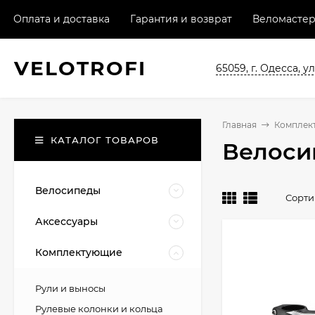
Оплата и доставка
Гарантия и возврат
Веломастер
VELO
TROFI
65059, г. Одесса, ул
Главная
Комплек
КАТАЛОГ ТОВАРОВ
Велоси
Велосипеды
Сорти
Аксессуары
Комплектующие
Рули и выносы
Рулевые колонки и кольца