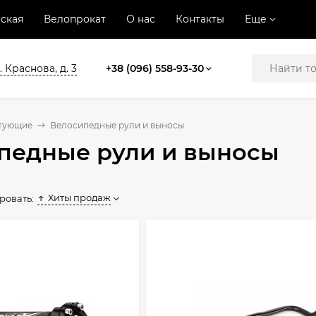
ская
Велопрокат
О нас
Контакты
Еще
. Краснова, д. 3
+38 (096) 558-93-30
тующие
Велосипедные рули и выносы
педные рули и выносы
Хиты продаж
ровать: