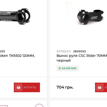
003
АРТИКУЛ:
2800053
oken TK9302 120MM,
Вынос руля CSC Rider 70MM
черный
В НАЛИЧИИ
704 грн.
КУПИТЬ
К