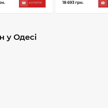
рн.
18 693 грн.
КУПИТИ
н у Одесі