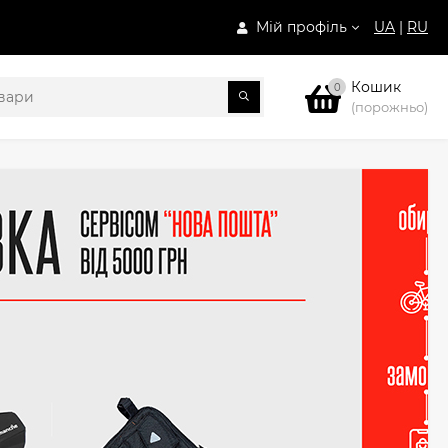
Мій профіль
UA
|
RU
Кошик
0
(порожньо)