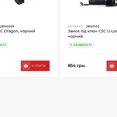
2800209
АРТИКУЛ:
2800102
C Dragon, чорний
Замок під ключ CSC U-Lock
чорний
ОСТІ
У НАЯВНОСТІ
854 грн.
КУПИТИ