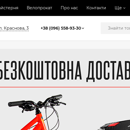
йстерня
Велопрокат
Про нас
Контакти
Ще
л. Краснова, 3
+38 (096) 558-93-30