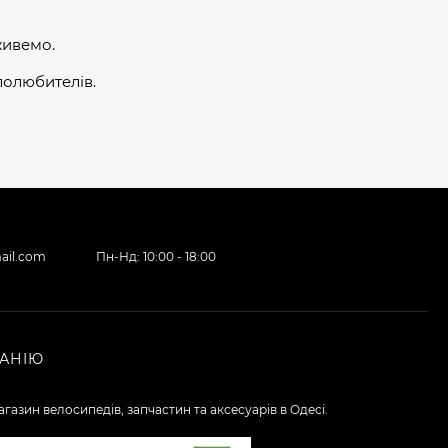
живемо.
лолюбителів.
ail.com
Пн-Нд: 10:00 - 18:00
АНІЮ
газин велосипедів, запчастин та аксесуарів в Одесі.