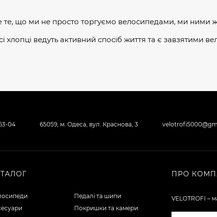
е те, що ми не просто торгуємо велосипедами, ми ними 
сі хлопці ведуть активний спосіб життя та є завзятими ве
-63-04
65059, м. Одеса, вул. Краснова, 3
velotrofi5000@gm
АТАЛОГ
ПРО КОМП
лосипеди
Педалі та шипи
VELOTROFI – ма
сесуари
Покришки та камери