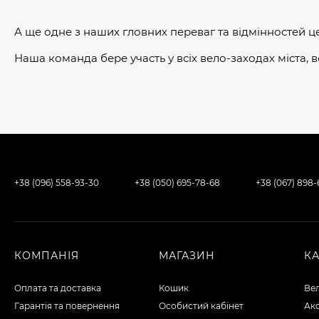
А ще одне з наших гловних переваг та відмінностей ц
Наша команда бере участь у всіх вело-заходах міста, в
+38 (096) 558-93-30
+38 (050) 695-78-68
+38 (067) 898
КОМПАНІЯ
МАГАЗИН
К
Оплата та доставка
Кошик
Ве
Гарантія та повернення
Особистий кабінет
Ак