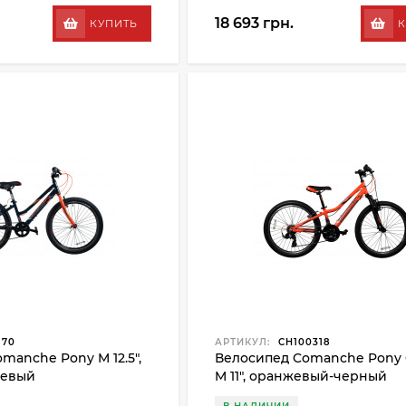
18 693 грн.
КУПИТЬ
К
170
АРТИКУЛ:
CH100318
manche Pony M 12.5",
Велосипед Comanche Pony
жевый
M 11", оранжевый-черный