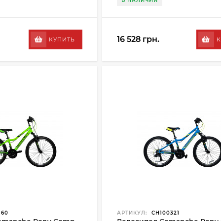
В НАЛИЧИИ
16 528 грн.
КУПИТЬ
К
160
АРТИКУЛ:
CH100321