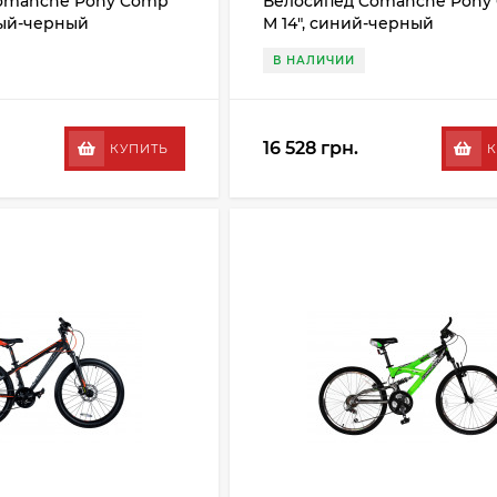
omanche Pony Comp
Велосипед Comanche Pony
еный-черный
M 14", синий-черный
В НАЛИЧИИ
16 528 грн.
КУПИТЬ
К