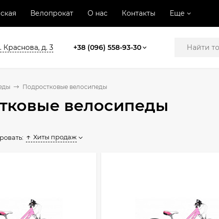
ская
Велопрокат
О нас
Контакты
Еще
. Краснова, д. 3
+38 (096) 558-93-30
еды
Подростковые велосипеды
тковые велосипеды
Хиты продаж
ровать: