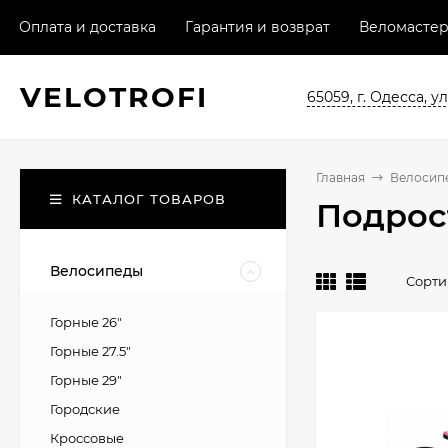
Оплата и доставка
Гарантия и возврат
Веломастер
VELO
TROFI
65059, г. Одесса, ул
Главная
Велосип
КАТАЛОГ ТОВАРОВ
Подрос
Велосипеды
Сорти
Горные 26"
Горные 27.5"
Горные 29"
Городские
Кроссовые