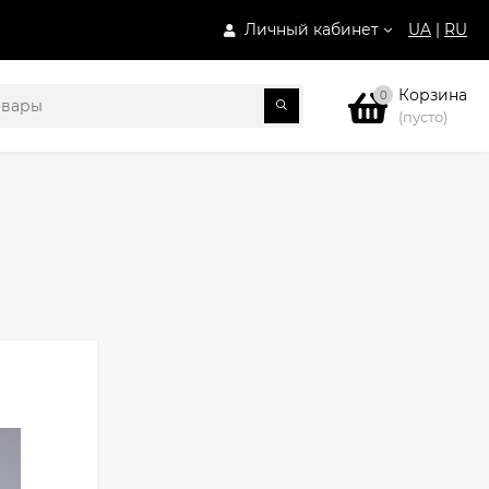
Личный кабинет
UA
|
RU
Корзина
0
(пусто)