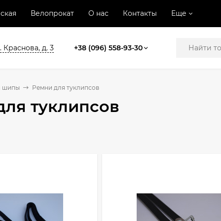
ская
Велопрокат
О нас
Контакты
Еще
. Краснова, д. 3
+38 (096) 558-93-30
и шипы
Ремни для туклипсов
для туклипсов