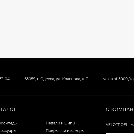
-63-04
65059, г. Одесса, ул. Краснова, д. 3
velotrofi5000@
АТАЛОГ
О КОМПА
лосипеды
Педали и шипы
VELOTROFI – м
сессуары
Покрышки и камеры