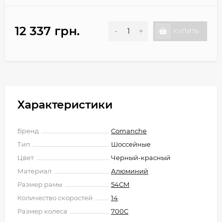
12 337 грн.
-
+
КУПИТЬ
Характеристики
Бренд
Comanche
Тип
Шоссейные
Цвет
Черный-красный
Материал
Алюминий
Размер рамы
54CM
Количество скоростей
14
Размер колеса
700C