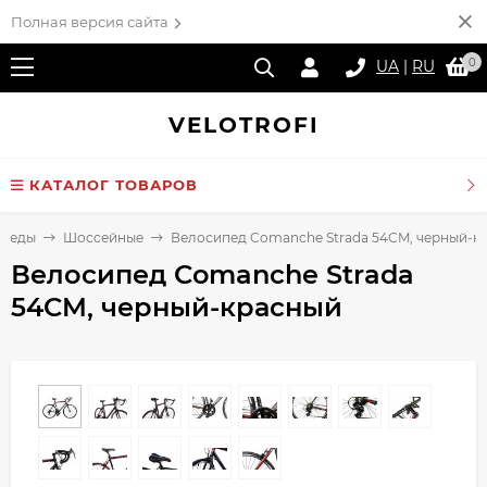
Полная версия сайта
0
UA
|
RU
VELO
TROFI
КАТАЛОГ ТОВАРОВ
ипеды
Шоссейные
Велосипед Comanche Strada 54CM, черный-к
Велосипед Comanche Strada
54CM, черный-красный