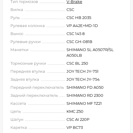
Тип тормозов
V-Brake
Вилка
CSC
Руль
CSC HB 2035
Рулевая колонка
VP A42E+MD-1D
Вынос
CSC 145 8
Рулевые ручки
CSC GH-081B
Манетки
SHIMANO SL A0507R/SL
A050LB
Тормозные ручки
CSC BL 250
Передняя втулка
JOY TECH JY-751
Задняя втулка
JOY TECH JY-754
Передний переключатель
SHIMANO FD A050
Задний переключатель
SHIMANO RD 2300
Кассета
SHIMANO MF TZ21
Цепь
KMC Z50
Шатун
CSC AI 220P
Каретка
VP BC73