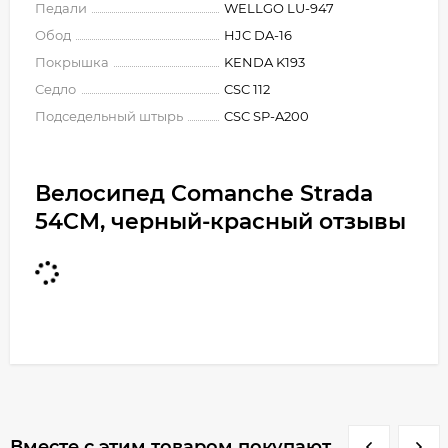
Педали
WELLGO LU-947
Обод
HJC DA-16
Покрышка
KENDA K193
Седло
CSC 112
Подседельный штырь
CSC SP-A200
Велосипед Comanche Strada
54CM, черный-красный отзывы
Вместе с этим товаром покупают