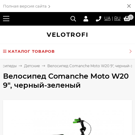
Полная версия сайта
0
UA
|
RU
VELO
TROFI
КАТАЛОГ ТОВАРОВ
осипеды
Детские
Велосипед Comanche Moto W20 9", черный-з
Велосипед Comanche Moto W20
9", черный-зеленый