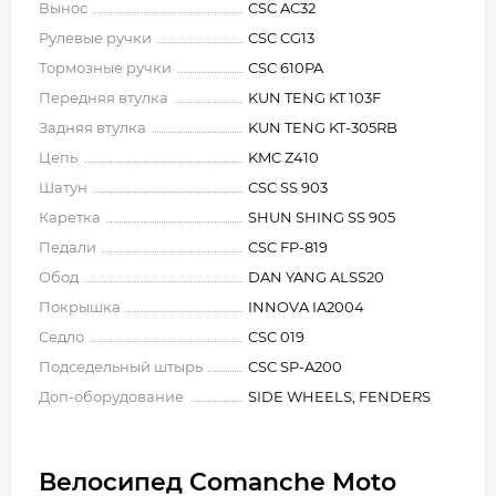
Вынос
CSC AC32
Рулевые ручки
CSC CG13
Тормозные ручки
CSC 610PA
Передняя втулка
KUN TENG KT 103F
Задняя втулка
KUN TENG KT-305RB
Цепь
KMC Z410
Шатун
CSC SS 903
Каретка
SHUN SHING SS 905
Педали
CSC FP-819
Обод
DAN YANG ALSS20
Покрышка
INNOVA IA2004
Седло
CSC 019
Подседельный штырь
CSC SP-A200
Доп-оборудование
SIDE WHEELS, FENDERS
Велосипед Comanche Moto