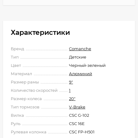
Характеристики
Бренд
Comanche
Тип
Детские
Цвет
Черный-зеленый
Материал
Алюминий
Размер рамы
9"
Количество скоростей
1
Размер колеса
20"
Тип тормозов
V-Brake
Вилка
CSC G-102
Руль
CSC 16E
Рулевая колонка
CSC FP-H501