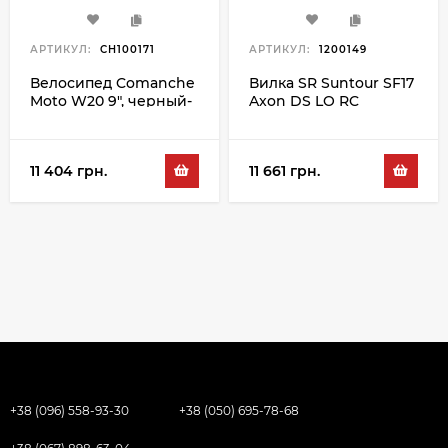
АРТИКУЛ:
CH100171
АРТИКУЛ:
1200149
Велосипед Comanche
Вилка SR Suntour SF17
Moto W20 9", черный-
Axon DS LO RC
белый
15QLC32 120 29",
черный
11 404 грн.
11 661 грн.
+38 (096) 558-93-30
+38 (050) 695-78-68