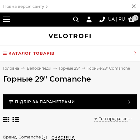
Повна версія сайту
0
UA
|
RU
VELO
TROFI
КАТАЛОГ ТОВАРІВ
Головна
Велосипеди
Горные 29"
Горные 29" Comanche
Горные 29" Comanche
ПІДБІР ЗА ПАРАМЕТРАМИ
Топ продажів
Бренд:
Comanche
ОЧИСТИТИ