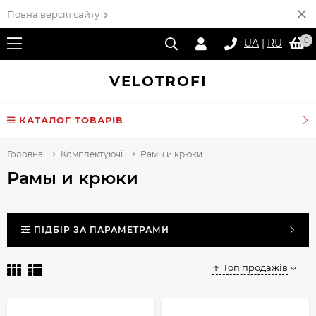
Повна версія сайту
0
UA
|
RU
VELO
TROFI
КАТАЛОГ ТОВАРІВ
Головна
Комплектуючі
Рамы и крюки
Рамы и крюки
ПІДБІР ЗА ПАРАМЕТРАМИ
Топ продажів