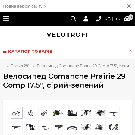
Повна версія сайту
0
UA
|
RU
VELO
TROFI
КАТАЛОГ ТОВАРІВ
ди
Гірські 29"
Велосипед Comanche Prairie 29 Comp 17.5", сірий-з
Велосипед Comanche Prairie 29
Comp 17.5", сірий-зелений