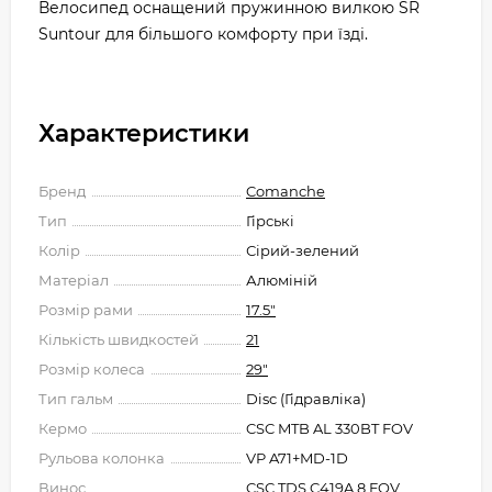
Велосипед оснащений пружинною вилкою SR
Suntour для більшого комфорту при їзді.
Характеристики
Бренд
Comanche
Тип
Гірські
Колір
Сірий-зелений
Матеріал
Алюміній
Розмір рами
17.5"
Кількість швидкостей
21
Розмір колеса
29"
Тип гальм
Disc (Гідравліка)
Кермо
CSC MTB AL 330BT FOV
Рульова колонка
VP A71+MD-1D
Винос
CSC TDS C419A 8 FOV