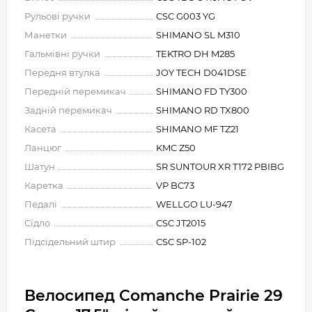
Рульові ручки
CSC G003 YG
Манетки
SHIMANO SL M310
Гальмівні ручки
TEKTRO DH M285
Передня втулка
JOY TECH D041DSE
Передній перемикач
SHIMANO FD TY300
Задній перемикач
SHIMANO RD TX800
Касета
SHIMANO MF TZ21
Ланцюг
KMC Z50
Шатун
SR SUNTOUR XR T172 PBIBG
Каретка
VP BC73
Педалі
WELLGO LU-947
Сідло
CSC JT2015
Підсідельний штир
CSC SP-102
Велосипед Comanche Prairie 29