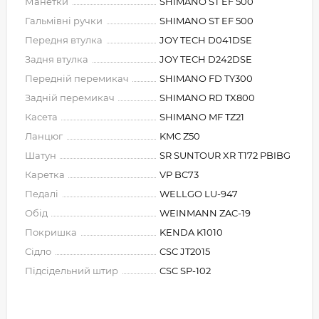
Манетки
SHIMANO ST EF 500
Гальмівні ручки
SHIMANO ST EF 500
Передня втулка
JOY TECH D041DSE
Задня втулка
JOY TECH D242DSE
Передній перемикач
SHIMANO FD TY300
Задній перемикач
SHIMANO RD TX800
Касета
SHIMANO MF TZ21
Ланцюг
KMC Z50
Шатун
SR SUNTOUR XR T172 PBIBG
Каретка
VP BC73
Педалі
WELLGO LU-947
Обід
WEINMANN ZAC-19
Покришка
KENDA K1010
Сідло
CSC JT2015
Підсідельний штир
CSC SP-102