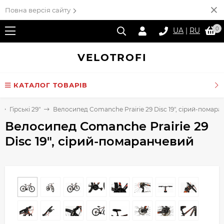
Повна версія сайту
0
UA
|
RU
VELO
TROFI
КАТАЛОГ ТОВАРІВ
Гірські 29"
Велосипед Comanche Prairie 29 Disc 19", сірий-помар
Велосипед Comanche Prairie 29
Disc 19", сірий-помаранчевий