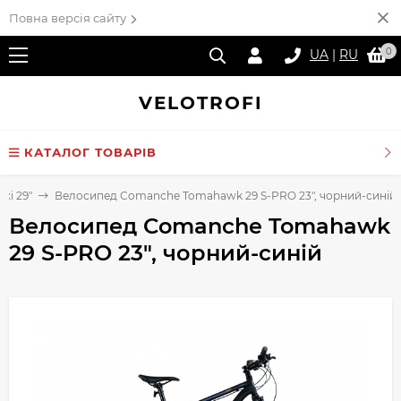
Повна версія сайту
0
UA
|
RU
VELO
TROFI
КАТАЛОГ ТОВАРІВ
ькі 29"
Велосипед Comanche Tomahawk 29 S-PRO 23", чорний-синій
Велосипед Comanche Tomahawk
29 S-PRO 23", чорний-синій