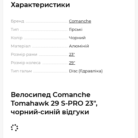
Характеристики
Бренд
Comanche
Тип
Гірські
Колір
Чорний
Матеріал
Алюміній
Розмір рами
23"
Розмір колеса
29"
Тип гальм
Disc (Гідравліка)
Велосипед Comanche
Tomahawk 29 S-PRO 23",
чорний-синій відгуки