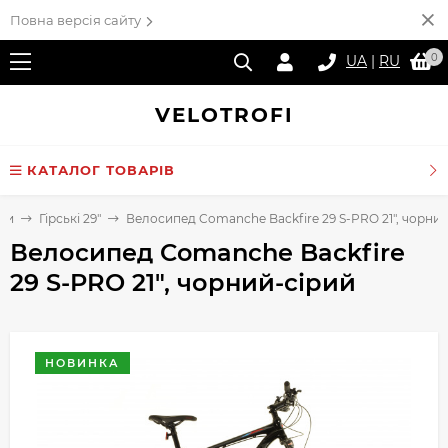
Повна версія сайту
0
UA
|
RU
VELO
TROFI
КАТАЛОГ ТОВАРІВ
ди
Гірські 29"
Велосипед Comanche Backfire 29 S-PRO 21", чорний
Велосипед Comanche Backfire
29 S-PRO 21", чорний-сірий
НОВИНКА