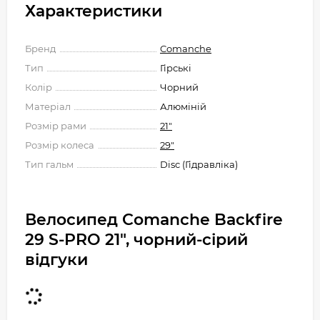
Характеристики
Бренд
Comanche
Тип
Гірські
Колір
Чорний
Матеріал
Алюміній
Розмір рами
21"
Розмір колеса
29"
Тип гальм
Disc (Гідравліка)
Велосипед Comanche Backfire
29 S-PRO 21", чорний-сірий
відгуки