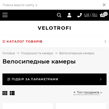
Повна версія сайту
0
UA
|
RU
VELO
TROFI
КАТАЛОГ ТОВАРІВ
Головна
Покришки та камери
Велосипедные камеры
Велосипедные камеры
ПІДБІР ЗА ПАРАМЕТРАМИ
Топ продажів