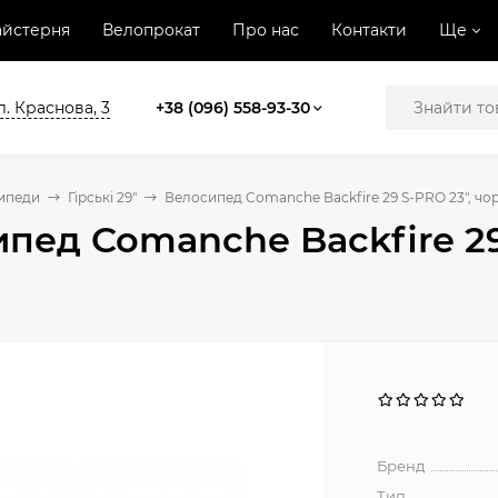
йстерня
Велопрокат
Про нас
Контакти
Ще
л. Краснова, 3
+38 (096) 558-93-30
ипеди
Гірські 29"
Велосипед Comanche Backfire 29 S-PRO 23", чо
пед Comanche Backfire 29
Бренд
Тип