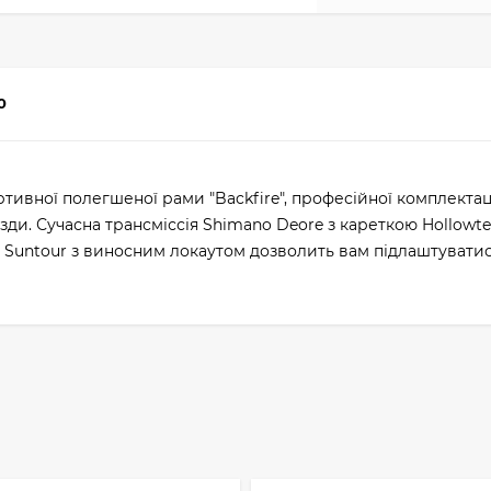
0
ртивної полегшеної рами "Backfire", професійної комплекта
їзди. Сучасна трансміссія Shimano Deore з кареткою Hollowt
untour з виносним локаутом дозволить вам підлаштуватися п