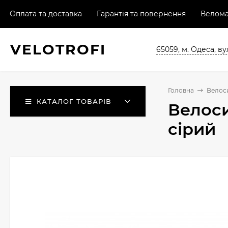
Оплата та доставка
Гарантія та повернення
Велома
VELO
TROFI
65059, м. Одеса, ву
Головна
Велос
КАТАЛОГ ТОВАРІВ
Велоси
сірий