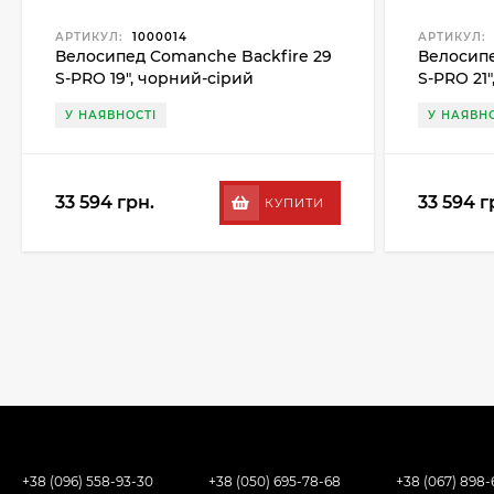
АРТИКУЛ:
1000014
АРТИКУЛ:
Велосипед Comanche Backfire 29
Велосипе
S-PRO 19", чорний-сірий
S-PRO 21
У НАЯВНОСТІ
У НАЯВНО
33 594 грн.
33 594 г
КУПИТИ
+38 (096) 558-93-30
+38 (050) 695-78-68
+38 (067) 898