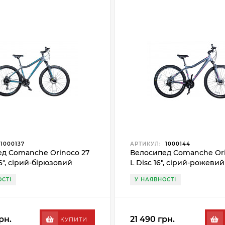
1000137
АРТИКУЛ:
1000144
д Comanche Orinoco 27
Велосипед Comanche Ori
6", сірий-бірюзовий
L Disc 16", сірий-рожевий
СТІ
У НАЯВНОСТІ
рн.
21 490 грн.
КУПИТИ