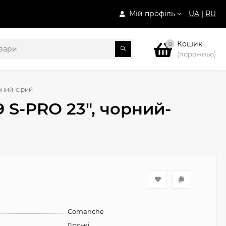
Мій профіль
UA
|
RU
Кошик
0
(порожньо)
рний-сірий
 S-PRO 23", чорний-
Comanche
Гірські