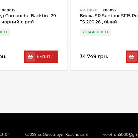
1000015
АРТИКУЛ:
1200097
д Comanche Backfire 29
Вилка SR Suntour SF15 R
", чорний-сірий
TS 200 26", білий
СТІ
У НАЯВНОСТІ
рн.
34 749 грн.
КУПИТИ
-63-04
65059, м. Одеса, вул. Краснова, 3
velotrofi5000@gm