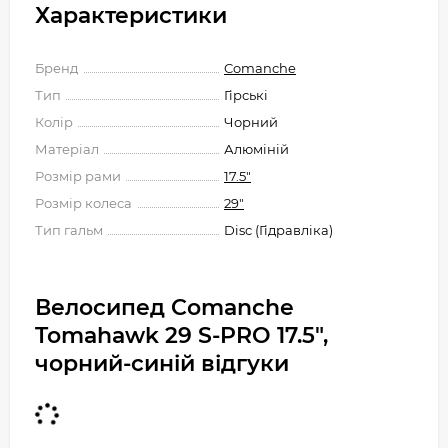
Характеристики
Бренд
Comanche
Тип
Гірські
Колір
Чорний
Матеріал
Алюміній
Розмір рами
17.5"
Розмір колеса
29"
Тип гальм
Disc (Гідравліка)
Велосипед Comanche
Tomahawk 29 S-PRO 17.5",
чорний-синій відгуки