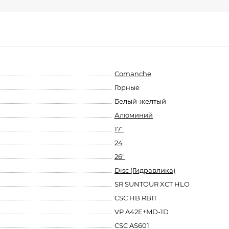
Comanche
Горные
Белый-желтый
Алюминий
17"
24
26"
Disc (Гидравлика)
SR SUNTOUR XCT HLO
CSC HB RB11
VP A42E+MD-1D
CSC AS601