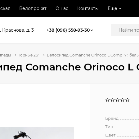
ская
Велопрокат
О нас
Контакты
Еще
. Краснова, д. 3
+38 (096) 558-93-30
ипеды
Горные 26"
Велосипед Comanche Orinoco L Comp 17", бел
пед Comanche Orinoco L 
Бренд
Тип
Цвет