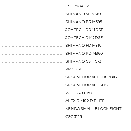
CSC 298AD2
SHIMANO SL M310
SHIMANO BR M395
JOY TECH D041DSE
JOY TECH D142DSE
SHIMANO FD M310
SHIMANO RD M360
SHIMANO CS HG-31
KMC Z51
SR SUNTOUR XCC 208PBIG
SR SUNTOUR XCT SQS
WELLGO C157
ALEX RIMS XD ELITE
KENDA SMALL BLOCK EIGNT
CSC 3126