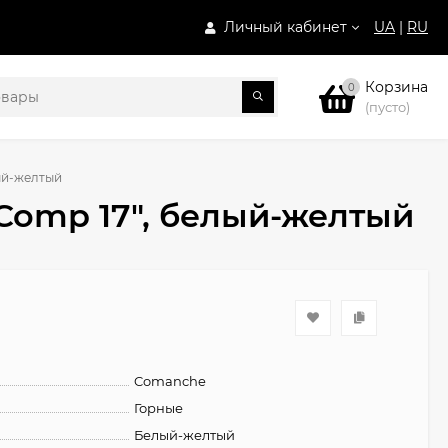
Личный кабинет
UA
|
RU
Корзина
0
(пусто)
ый-желтый
Comp 17", белый-желтый
Comanche
Горные
Белый-желтый