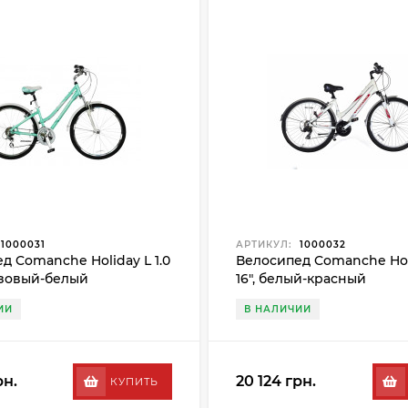
1000031
АРТИКУЛ:
1000032
д Comanche Holiday L 1.0
Велосипед Comanche Holi
юзовый-белый
16", белый-красный
ИИ
В НАЛИЧИИ
рн.
20 124 грн.
КУПИТЬ