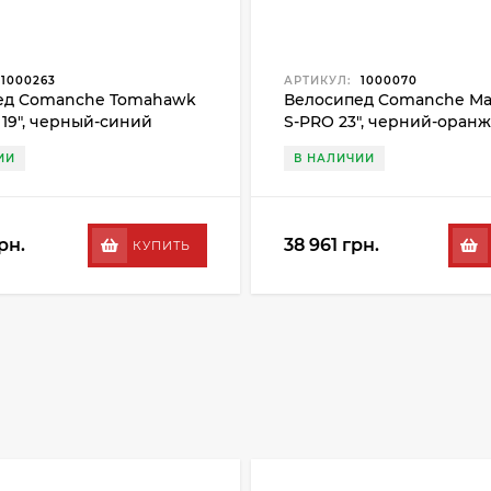
1000263
АРТИКУЛ:
1000070
ед Comanche Tomahawk
Велосипед Comanche Ma
 19", черный-синий
S-PRO 23", черний-оран
ИИ
В НАЛИЧИИ
рн.
38 961 грн.
КУПИТЬ