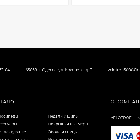
-63-04
65059, г. Одесса, ул. Краснова, д. 3
velotrofi5000@
АТАЛОГ
О КОМПА
лосипеды
Педали и шипы
VELOTROFI – м
сессуары
Покрышки и камеры
мплектующие
Обода и спицы
ки и запчасти
Инструменты