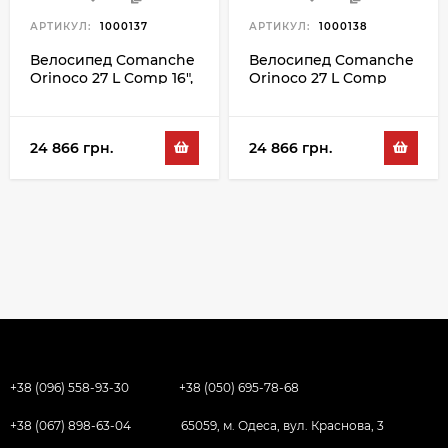
АРТИКУЛ:
1000137
АРТИКУЛ:
1000138
Велосипед Comanche
Велосипед Comanche
Orinoco 27 L Comp 16",
Orinoco 27 L Comp
сірий-бірюзовий
17.5", сірий-бірюзовий
24 866 грн.
24 866 грн.
+38 (096) 558-93-30
+38 (050) 695-78-68
+38 (067) 898-63-04
65059, м. Одеса, вул. Краснова, 3