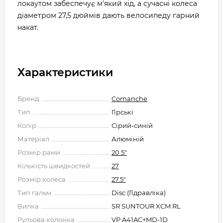
локаутом забеспечує м'який хід, а сучасні колеса
діаметром 27,5 дюймів дають велосипеду гарний
накат.
Характеристики
Бренд
Comanche
Тип
Гірські
Колір
Сірий-синій
Матеріал
Алюміній
Розмір рами
20.5"
Кількість швидкостей
27
Розмір колеса
27.5"
Тип гальм
Disc (Гідравліка)
Вилка
SR SUNTOUR XCM RL
Рульова колонка
VP A41AC+MD-1D