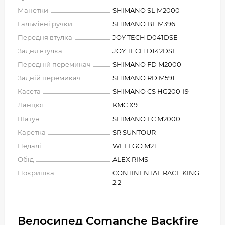
Манетки
SHIMANO SL M2000
Гальмівні ручки
SHIMANO BL M396
Передня втулка
JOY TECH D041DSE
Задня втулка
JOY TECH D142DSE
Передній перемикач
SHIMANO FD M2000
Задній перемикач
SHIMANO RD M591
Касета
SHIMANO CS HG200-I9
Ланцюг
KMC X9
Шатун
SHIMANO FC M2000
Каретка
SR SUNTOUR
Педалі
WELLGO M21
Обід
ALEX RIMS
Покришка
CONTINENTAL RACE KING
2.2
Велосипед Comanche Backfire