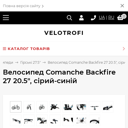
Повна версія сайту
0
UA
|
RU
VELO
TROFI
КАТАЛОГ ТОВАРІВ
сипеди
Гірські 27.5"
Велосипед Comanche Backfire 27 20.5", сірий
Велосипед Comanche Backfire
27 20.5", сірий-синій