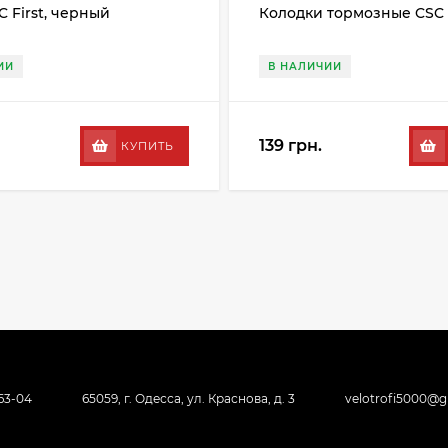
C First, черный
Колодки тормозные CSC
ИИ
В НАЛИЧИИ
139 грн.
КУПИТЬ
-63-04
65059, г. Одесса, ул. Краснова, д. 3
velotrofi5000@