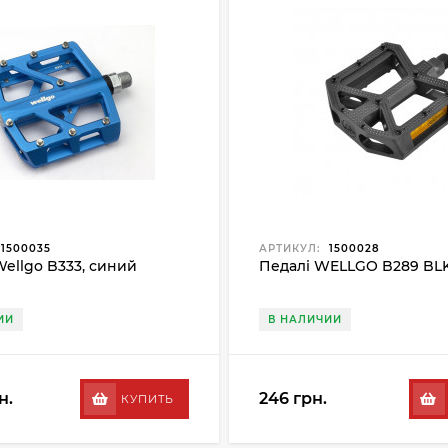
1500035
АРТИКУЛ:
1500028
ellgo B333, синий
Педалі WELLGO B289 BL
ИИ
В НАЛИЧИИ
н.
246 грн.
КУПИТЬ