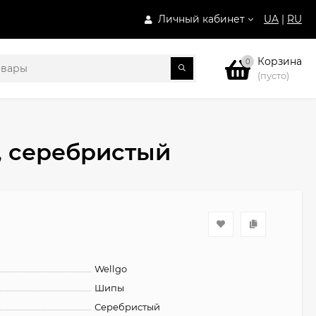
Личный кабинет
UA
|
RU
Корзина
0
(пусто)
, серебристый
Wellgo
Шипы
Серебристый