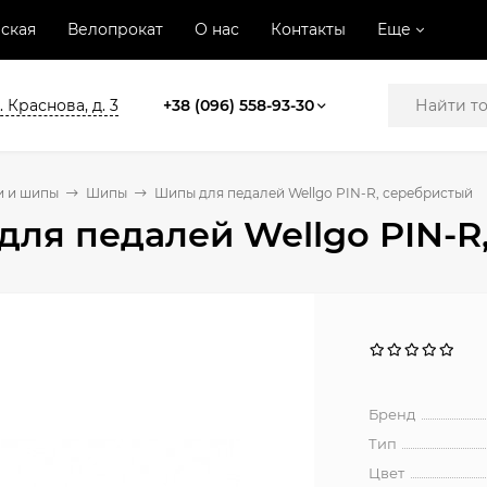
ская
Велопрокат
О нас
Контакты
Еще
. Краснова, д. 3
+38 (096) 558-93-30
и и шипы
Шипы
Шипы для педалей Wellgo PIN-R, серебристый
ля педалей Wellgo PIN-R
Бренд
Тип
Цвет