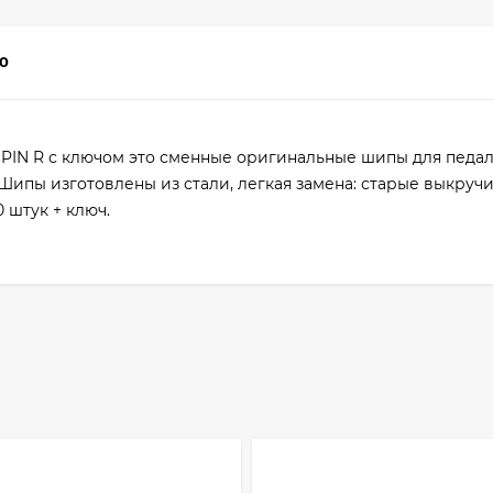
0
PIN R с ключом это сменные оригинальные шипы для педа
ипы изготовлены из стали, легкая замена: старые выкручи
 штук + ключ.