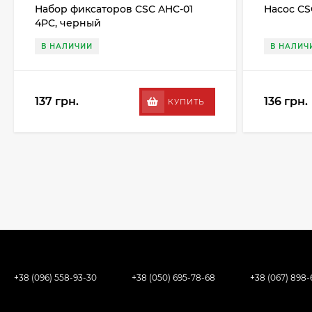
Набор фиксаторов CSC AHC-01
Насос CS
4PC, черный
В НАЛИЧИИ
В НАЛИЧ
137 грн.
136 грн.
КУПИТЬ
+38 (096) 558-93-30
+38 (050) 695-78-68
+38 (067) 898