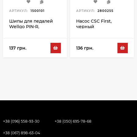
АРТИКУЛ:
1500101
АРТИКУЛ:
2800255
Шипы для педалей
Насос CSC First,
Wellgo PIN-R,
черный
серебристый
137 грн.
136 грн.
+38 (096) 558-93-30
+38 (050) 695-78-68
+38 (067) 898-63-04