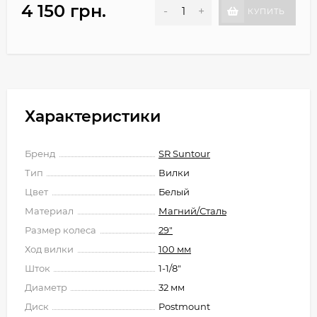
4 150 грн.
-
+
КУПИТЬ
Характеристики
Бренд
SR Suntour
Тип
Вилки
Цвет
Белый
Материал
Магний/Сталь
Размер колеса
29"
Ход вилки
100 мм
Шток
1-1/8"
Диаметр
32 мм
Диск
Postmount