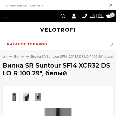
Полная версия сайта
0
UA
|
RU
VELO
TROFI
КАТАЛОГ ТОВАРОВ
части
Вилки
Вилка SR Suntour SF14 XCR32 DS LO R 100 29", белый
Вилка SR Suntour SF14 XCR32 DS
LO R 100 29", белый