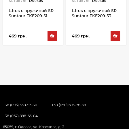
АРТИКУЛ:
1200305
АРТИКУЛ:
1200306
Шток с пружиной SR
Шток с пружиной SR
Suntour FKE209-51
Suntour FKE209-53
469 грн.
469 грн.
+38 (096) 558-93-30
+38 (050) 695-78-68
+38 (067) 898-63-04
65059, г. Одесса, ул. Краснова, д. 3