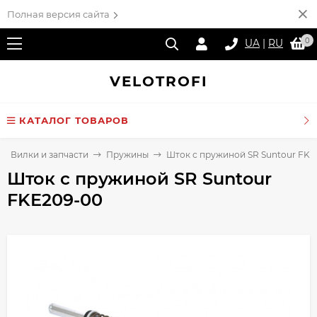
Полная версия сайта
0
UA
|
RU
VELO
TROFI
КАТАЛОГ ТОВАРОВ
Вилки и запчасти
Пружины
Шток с пружиной SR Suntour FKE
Шток с пружиной SR Suntour
FKE209-00