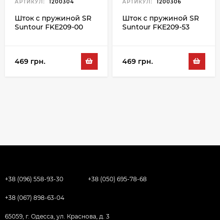
АРТИКУЛ:
1200304
АРТИКУЛ:
1200306
Шток с пружиной SR
Шток с пружиной SR
Suntour FKE209-00
Suntour FKE209-53
469 грн.
469 грн.
+38 (096) 558-93-30
+38 (050) 695-78-68
+38 (067) 898-63-04
65059, г. Одесса, ул. Краснова, д. 3