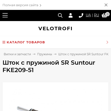
Полная версия сайта
0
UA
|
RU
VELO
TROFI
КАТАЛОГ ТОВАРОВ
Вилки и запчасти
Пружины
Шток с пружиной SR Suntour FKE
Шток с пружиной SR Suntour
FKE209-51