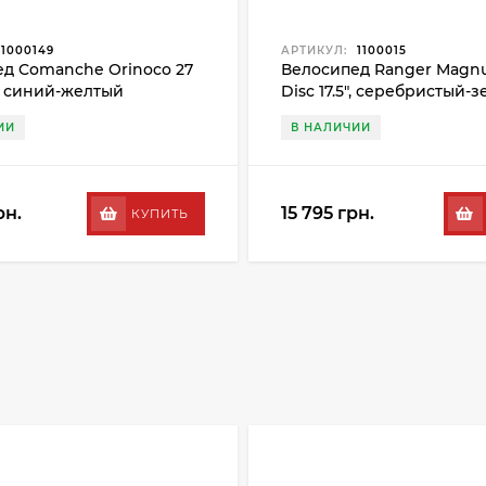
1000149
АРТИКУЛ:
1100015
д Comanche Orinoco 27
Велосипед Ranger Magn
", синий-желтый
Disc 17.5", серебристый-
ИИ
В НАЛИЧИИ
рн.
15 795 грн.
КУПИТЬ