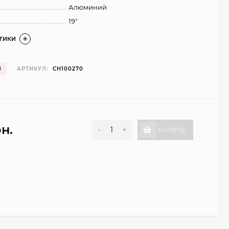
Алюминий
19"
СТИКИ
И
АРТИКУЛ:
CH100270
рн.
-
+
КУПИТЬ