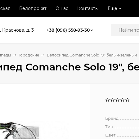
ская
Велопрокат
О нас
Контакты
Еще
. Краснова, д. 3
+38 (096) 558-93-30
ипеды
Городские
Велосипед Comanche Solo 19", белый-зеленый
пед Comanche Solo 19", 
Бренд
Тип
Цвет