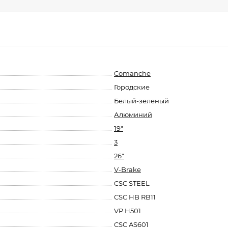
Comanche
Городские
Белый-зеленый
Алюминий
19"
3
26"
V-Brake
CSC STEEL
CSC HB RB11
VP H501
CSC AS601