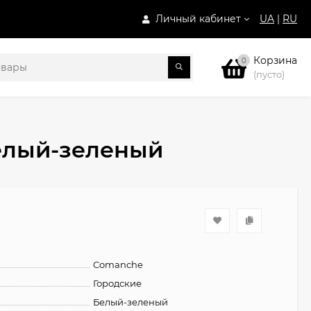
Личный кабинет
UA
|
RU
Корзина
0
(пусто)
белый-зеленый
Comanche
Городские
Белый-зеленый