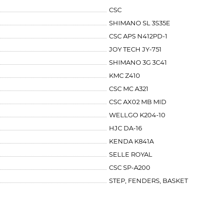
CSC
SHIMANO SL 3S35E
CSC APS N412PD-1
JOY TECH JY-751
SHIMANO 3G 3C41
KMC Z410
CSC MC A321
CSC AX02 MB MID
WELLGO K204-10
HJC DA-16
KENDA K841A
SELLE ROYAL
CSC SP-A200
STEP, FENDERS, BASKET