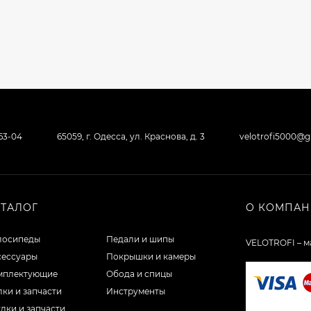
-63-04
65059, г. Одесса, ул. Краснова, д. 3
velotrofi5000@
АТАЛОГ
О КОМПА
лосипеды
Педали и шипы
VELOTROFI – м
сессуары
Покрышки и камеры
мплектующие
Обода и спицы
ки и запчасти
Инструменты
лки и запчасти