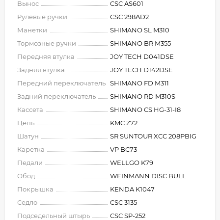
Вынос
CSC AS601
Рулевые ручки
CSC 298AD2
Манетки
SHIMANO SL M310
Тормозные ручки
SHIMANO BR M355
Передняя втулка
JOY TECH D041DSE
Задняя втулка
JOY TECH D142DSE
Передний переключатель
SHIMANO FD M311
Задний переключатель
SHIMANO RD M310S
Кассета
SHIMANO CS HG-31-I8
Цепь
KMC Z72
Шатун
SR SUNTOUR XCC 208PBIG
Каретка
VP BC73
Педали
WELLGO K79
Обод
WEINMANN DISC BULL
Покрышка
KENDA K1047
Седло
CSC 3135
Подседельный штырь
CSC SP-252