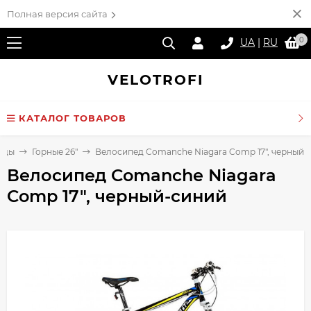
Полная версия сайта
0
UA
|
RU
VELO
TROFI
КАТАЛОГ ТОВАРОВ
еды
Горные 26"
Велосипед Comanche Niagara Comp 17", черный-
Велосипед Comanche Niagara
Comp 17", черный-синий