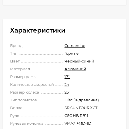
Характеристики
Бренд
Comanche
Тип
Горные
Цвет
Черный-синий
Материал
Алюминий
Размер рамы
17"
Количество скоростей
24
Размер колеса
26"
Тип тормозов
Disc (Гидравлика)
Вилка
SR SUNTOUR XCT
Руль
CSC HB RB11
Рулевая колонка
VP A71+MD-1D