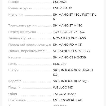
Вынос
CSC AS21
Рулевые ручки
CSC 298AD2
Манетки
SHIMANO ST 430L R/ST 431L
R
Тормозные ручки
SHIMANO ST M430
Передняя втулка
JOY TECH JY-751RCC
Задняя втулка
NOVATEC F062SB-SS
Передний переключатель
SHIMANO FD M431
Задний переключатель
SHIMANO RD M591-SGS
Кассета
SHIMANO CS HG-309
Цепь
KMC Z99
Шатун
SR SUNTOUR XCR T414BD
SQ
Каретка
SR SUNTOUR XCM SQS
Педали
WELLGO M21
Обод
JALCO ATB220
Покрышка
CST COOPERHEAD