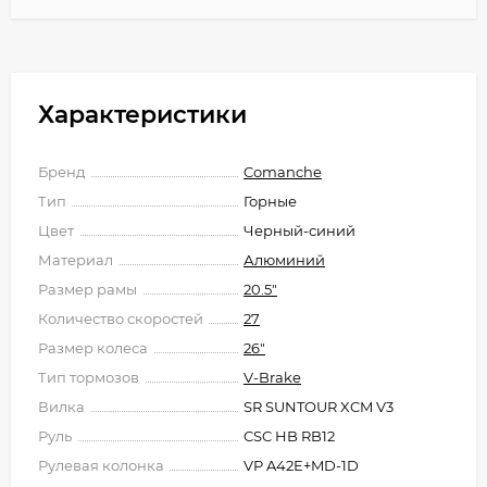
Характеристики
Бренд
Comanche
Тип
Горные
Цвет
Черный-синий
Материал
Алюминий
Размер рамы
20.5"
Количество скоростей
27
Размер колеса
26"
Тип тормозов
V-Brake
Вилка
SR SUNTOUR XCM V3
Руль
CSC HB RB12
Рулевая колонка
VP A42E+MD-1D