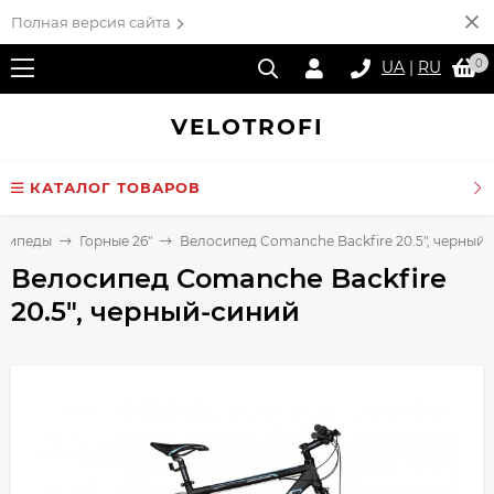
Полная версия сайта
0
UA
|
RU
VELO
TROFI
КАТАЛОГ ТОВАРОВ
сипеды
Горные 26"
Велосипед Comanche Backfire 20.5", черный
Велосипед Comanche Backfire
20.5", черный-синий