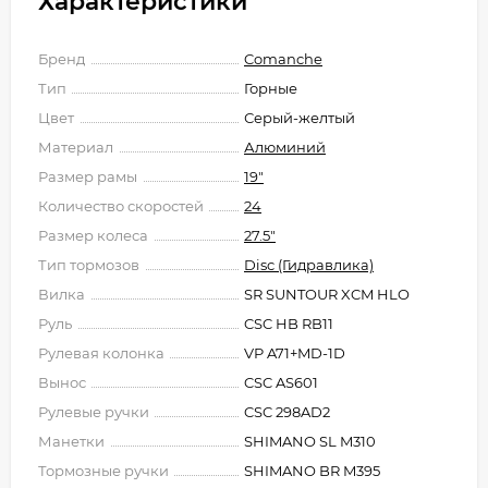
Характеристики
Бренд
Comanche
Тип
Горные
Цвет
Серый-желтый
Материал
Алюминий
Размер рамы
19"
Количество скоростей
24
Размер колеса
27.5"
Тип тормозов
Disc (Гидравлика)
Вилка
SR SUNTOUR XCM HLO
Руль
CSC HB RB11
Рулевая колонка
VP A71+MD-1D
Вынос
CSC AS601
Рулевые ручки
CSC 298AD2
Манетки
SHIMANO SL M310
Тормозные ручки
SHIMANO BR M395