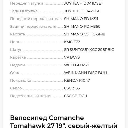
Передняя втулка
JOY TECH D041DSE
Задняя втулка
JOY TECH D142DSE
Передний переключатель
SHIMANO FD M311
Задний переключатель
SHIMANO RD M360
Кассета
SHIMANO CS HG-31-I8
Цепь
KMC Z72
Шатун
SR SUNTOUR XCC 208PBIG
Каретка
VP BC73
Педали
WELLGO M21
Обод
WEINMANN DISC BULL
Покрышка
KENDA K1047
Седло
CSC 3135
Подседельный штырь
CSC SP-DC-1
Велосипед Comanche
Tomahawk 27 19", серый-желтый