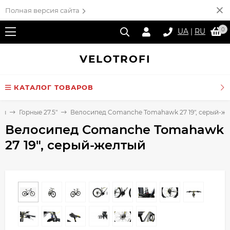
Полная версия сайта
0
UA
|
RU
VELO
TROFI
КАТАЛОГ ТОВАРОВ
ды
Горные 27.5"
Велосипед Comanche Tomahawk 27 19", серый-ж
Велосипед Comanche Tomahawk
27 19", серый-желтый