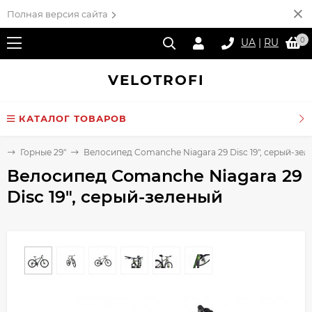
Полная версия сайта
0
UA
|
RU
VELO
TROFI
КАТАЛОГ ТОВАРОВ
ы
Горные 29"
Велосипед Comanche Niagara 29 Disc 19", серый-зе
Велосипед Comanche Niagara 29
Disc 19", серый-зеленый