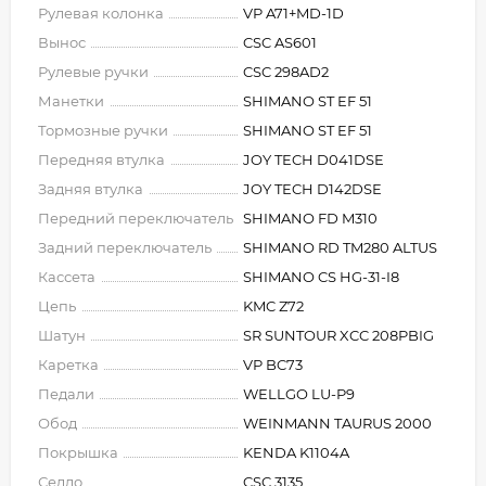
Рулевая колонка
VP A71+MD-1D
Вынос
CSC AS601
Рулевые ручки
CSC 298AD2
Манетки
SHIMANO ST EF 51
Тормозные ручки
SHIMANO ST EF 51
Передняя втулка
JOY TECH D041DSE
Задняя втулка
JOY TECH D142DSE
Передний переключатель
SHIMANO FD M310
Задний переключатель
SHIMANO RD TM280 ALTUS
Кассета
SHIMANO CS HG-31-I8
Цепь
KMC Z72
Шатун
SR SUNTOUR XCC 208PBIG
Каретка
VP BC73
Педали
WELLGO LU-P9
Обод
WEINMANN TAURUS 2000
Покрышка
KENDA K1104A
Седло
CSC 3135