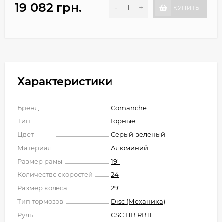
19 082 грн.
-
+
КУПИТЬ
Характеристики
Бренд
Comanche
Тип
Горные
Цвет
Серый-зеленый
Материал
Алюминий
Размер рамы
19"
Количество скоростей
24
Размер колеса
29"
Тип тормозов
Disc (Механика)
Руль
CSC HB RB11