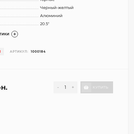
Черный-желтый
Алюминий
20.5"
СТИКИ
И
АРТИКУЛ:
1000184
рн.
-
+
КУПИТЬ