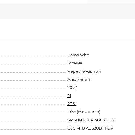
Comanche
Горные
Черный-желтый
Алюминий
20.5"
21
27.5"
Disc (Механика)
SR SUNTOUR M3030 DS
CSC MTB AL 330BT FOV