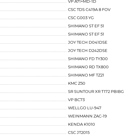
VP A71+MD-1D
CSC TDS C419A 8 FOV
CSC G003 YG
SHIMANO ST EF 51
SHIMANO ST EF 51
JOY TECH D041DSE
JOY TECH D242DSE
SHIMANO FD TY300
SHIMANO RD TX800
SHIMANO MF TZ21
KMC Z50
SR SUNTOUR XR T172 PBIBG
VP BC73
WELLGO LU-947
WEINMANN ZAC-19
KENDA K1010
CSC JT2015