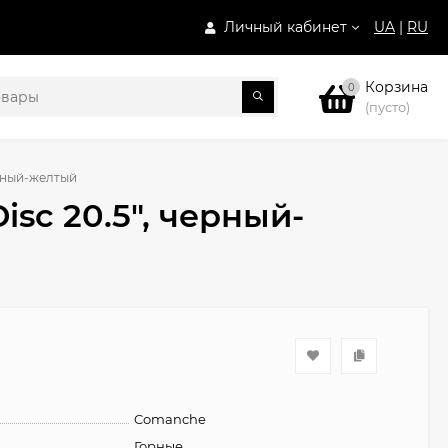
Личный кабинет
UA
|
RU
Корзина
0
(пусто)
ерный-желтый
isc 20.5", черный-
Comanche
Горные