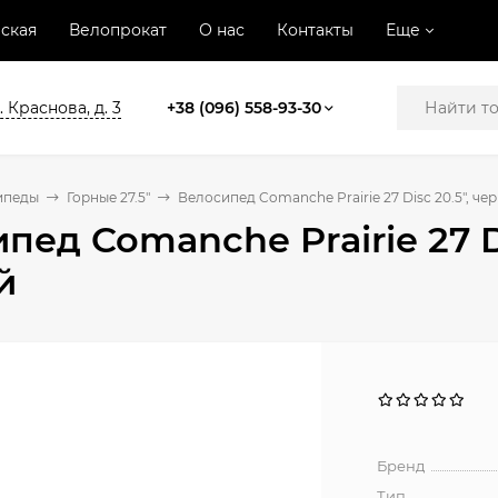
ская
Велопрокат
О нас
Контакты
Еще
. Краснова, д. 3
+38 (096) 558-93-30
ипеды
Горные 27.5"
Велосипед Comanche Prairie 27 Disc 20.5", ч
пед Comanche Prairie 27 D
й
Бренд
Тип