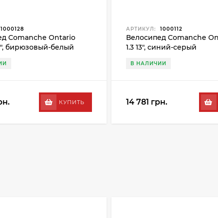
1000128
АРТИКУЛ:
1000112
д Comanche Ontario
Велосипед Comanche Ont
15", бирюзовый-белый
1.3 13", синий-серый
ИИ
В НАЛИЧИИ
рн.
14 781 грн.
КУПИТЬ