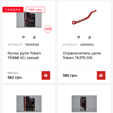
СКИДКА
-140 грн.
-20%
АРТИКУЛ:
TK100153
АРТИКУЛ:
2300034
Ручки руля Token
Ограничитель цепи
TK988 XG, серый
Token TK375 DR,
красный
702 грн.
585 грн.
562 грн.