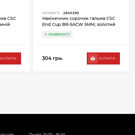
АРТИКУЛ:
2800290
ьма CSC
Накінечник сорочки гальма CSC
иній
End Cup BR-5ACW 5MM, золотий
У НАЯВНОСТІ
304 грн.
КУПИТИ
КУПИТИ
ail.com
Пн-Нд: 10:00 - 18:00