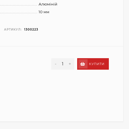
Алюміній
10 мм
АРТИКУЛ:
1300223
-
+
КУПИТИ