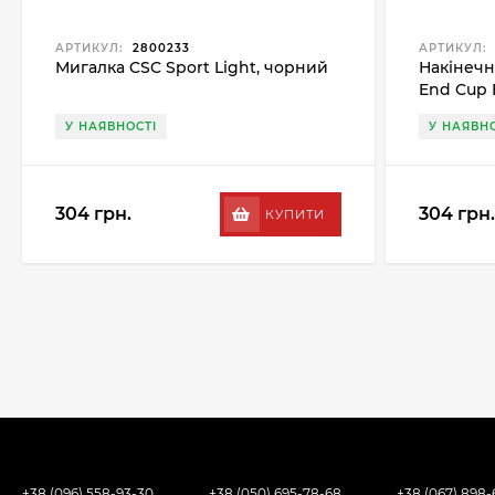
АРТИКУЛ:
2800233
АРТИКУЛ:
Мигалка CSC Sport Light, чорний
Накінечн
End Cup
У НАЯВНОСТІ
У НАЯВНО
304 грн.
304 грн.
КУПИТИ
+38 (096) 558-93-30
+38 (050) 695-78-68
+38 (067) 898