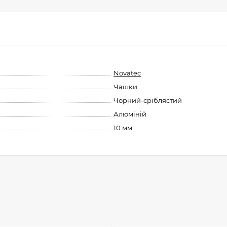
Novatec
Чашки
Чорний-сріблястий
Алюміній
10 мм