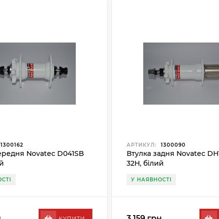
1300162
АРТИКУЛ:
1300090
ередня Novatec D041SB
Втулка задня Novatec DH
й
32H, білий
СТІ
У НАЯВНОСТІ
.
3 159 грн.
КУПИТИ