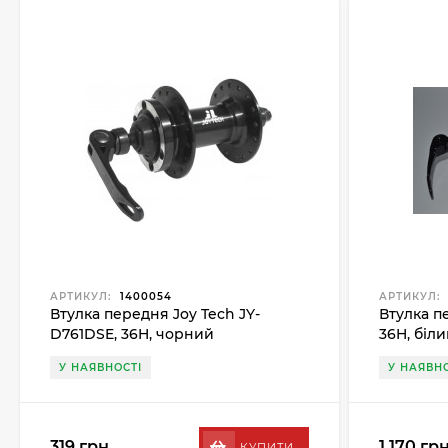
АРТИКУЛ:
1400054
АРТИКУЛ:
Втулка передня Joy Tech JY-
Втулка п
D761DSE, 36H, чорний
36H, біли
У НАЯВНОСТІ
У НАЯВНО
319 грн.
1 170 грн
КУПИТИ