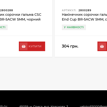
2800288
АРТИКУЛ:
2800289
ик сорочки гальма CSC
Накінечник сорочки гал
 BR-5ACW 5MM, чорний
End Cup BR-5ACW 5MM, с
СТІ
У НАЯВНОСТІ
304 грн.
КУПИТИ
-63-04
65059, м. Одеса, вул. Краснова, 3
velotrofi5000@gm