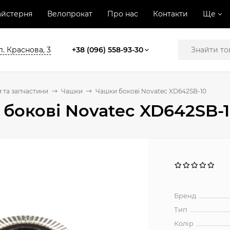
йстерня
Велопрокат
Про нас
Контакти
Ще
л. Краснова, 3
+38 (096) 558-93-30
 та запчастини
Чашки
Чашки бокові Novatec XD642SB-10
бокові Novatec XD642SB-
Бренд
Тип
Колір