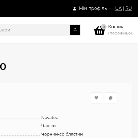
Мій профіль
UA
|
RU
Кошик
0
(порожньо)
10
Novatec
Чашки
Чорний-сріблястий