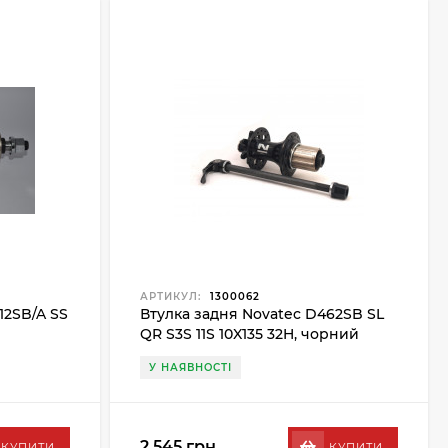
АРТИКУЛ:
1300062
12SB/A SS
Втулка задня Novatec D462SB SL
QR S3S 11S 10X135 32H, чорний
У НАЯВНОСТІ
2 545 грн.
КУПИТИ
КУПИТИ