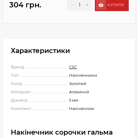
304 грн.
-
+
КУПИТИ
Характеристики
Бренд
CSC
Тип
Накінечники
Колір
Золотий
Матеріал
Алюміній
Діаметр
5 мм
Комплект
Накінечник
Накінечник сорочки гальма