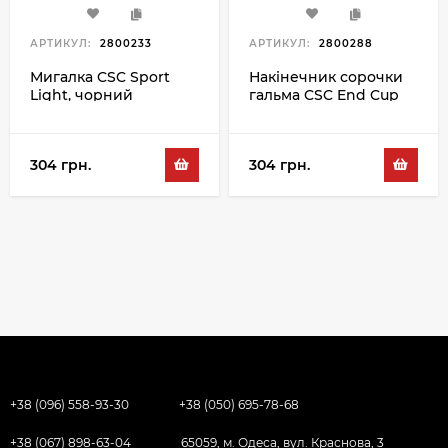
АРТИКУЛ:
2800233
АРТИКУЛ:
2800288
Мигалка CSC Sport
Накінечник сорочки
Light, чорний
гальма CSC End Cup
BR-5ACW 5MM,
чорний
304 грн.
304 грн.
+38 (096) 558-93-30
+38 (050) 695-78-68
+38 (067) 898-63-04
65059, м. Одеса, вул. Краснова, 3