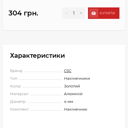
304 грн.
-
+
КУПИТИ
Характеристики
Бренд
CSC
Тип
Накінечники
Колір
Золотий
Матеріал
Алюміній
Діаметр
4 мм
Комплект
Накінечник