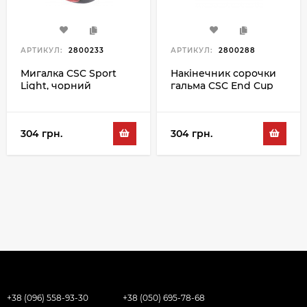
АРТИКУЛ:
2800233
АРТИКУЛ:
2800288
Мигалка CSC Sport
Накінечник сорочки
Light, чорний
гальма CSC End Cup
BR-5ACW 5MM,
чорний
304 грн.
304 грн.
+38 (096) 558-93-30
+38 (050) 695-78-68