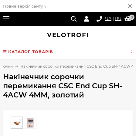
Повна версія сайту
0
UA
|
RU
VELO
TROFI
КАТАЛОГ ТОВАРІВ
сорочки
Накінечник сорочки перемикання CSC End Cup SH-4ACW 4
Накінечник сорочки
перемикання CSC End Cup SH-
4ACW 4MM, золотий