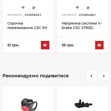
АРТИКУЛ:
CC100503.1
АРТИКУЛ:
CC100426.1
Сорочка
Напрямна системи V-
перемикання CSC SH
brake CSC ST90D,
SP-4 1M, жовтий
сріблястий
51 грн.
55 грн.
Рекомендуємо подивитися