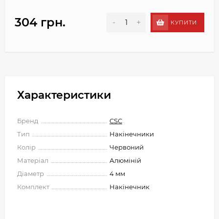
304 грн.
-
+
КУПИТИ
Характеристики
Бренд
CSC
Тип
Накінечники
Колір
Червоний
Матеріал
Алюміній
Діаметр
4 мм
Комплект
Накінечник