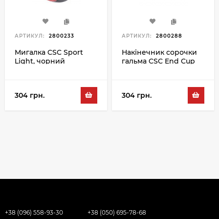
АРТИКУЛ:
2800233
АРТИКУЛ:
2800288
Мигалка CSC Sport
Накінечник сорочки
Light, чорний
гальма CSC End Cup
BR-5ACW 5MM,
чорний
304 грн.
304 грн.
+38 (096) 558-93-30
+38 (050) 695-78-68