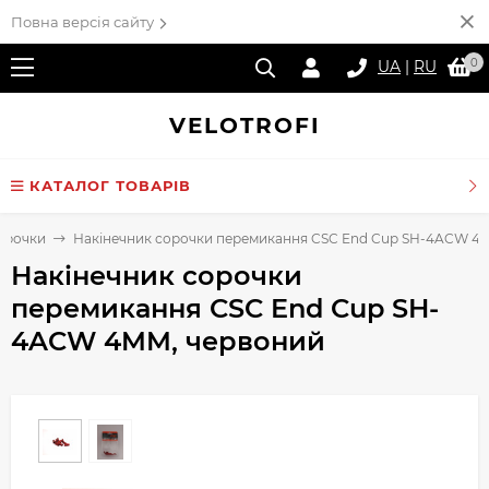
Повна версія сайту
0
UA
|
RU
VELO
TROFI
КАТАЛОГ ТОВАРІВ
сорочки
Накінечник сорочки перемикання CSC End Cup SH-4ACW 4
Накінечник сорочки
перемикання CSC End Cup SH-
4ACW 4MM, червоний