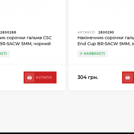
2800288
АРТИКУЛ:
2800290
ик сорочки гальма CSC
Накінечник сорочки гал
 BR-5ACW 5MM, чорний
End Cup BR-5ACW 5MM, 
СТІ
У НАЯВНОСТІ
304 грн.
КУПИТИ