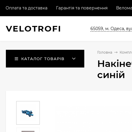
Оплата та доставка
Гарантія та повернення
Велома
VELO
TROFI
65059, м. Одеса, ву
Головна
Компл
КАТАЛОГ ТОВАРІВ
Накіне
синій