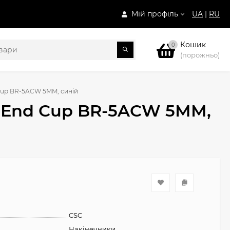
Мій профіль
UA
|
RU
Кошик
0
(порожньо)
Cup BR-5ACW 5MM, синій
C End Cup BR-5ACW 5MM,
CSC
Накінечники