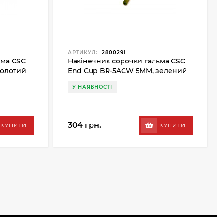
АРТИКУЛ:
2800291
ьма CSC
Накінечник сорочки гальма CSC
золотий
End Cup BR-5ACW 5MM, зелений
У НАЯВНОСТІ
304 грн.
КУПИТИ
КУПИТИ