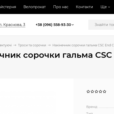
йстерня
Велопрокат
Про нас
Контакти
Ще
л. Краснова, 3
+38 (096) 558-93-30
ектуючі
Троси та сорочки
Накінечник сорочки гальма CSC End 
чник сорочки гальма CS
Бренд
Тип