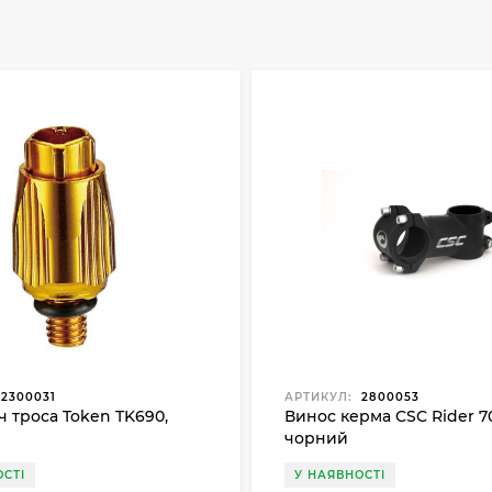
2300031
АРТИКУЛ:
2800053
ч троса Token TK690,
Винос керма CSC Rider 
чорний
СТІ
У НАЯВНОСТІ