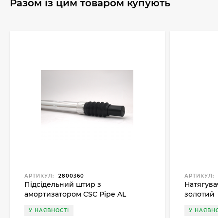
Разом із цим товаром купують
АРТИКУЛ:
2800360
АРТИКУЛ:
Підсідельний штир з
Натягува
амортизатором CSC Pipe AL
золотий
27.2MM, сірий
У НАЯВНОСТІ
У НАЯВНО