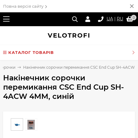
Повна версія сайту
0
UA
|
RU
VELO
TROFI
КАТАЛОГ ТОВАРІВ
 сорочки
Накінечник сорочки перемикання CSC End Cup SH-4ACW 4
Накінечник сорочки
перемикання CSC End Cup SH-
4ACW 4MM, синій