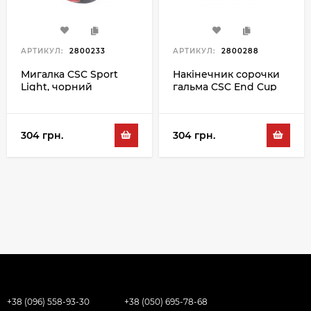
АРТИКУЛ:
2800233
АРТИКУЛ:
2800288
Мигалка CSC Sport
Накінечник сорочки
Light, чорний
гальма CSC End Cup
BR-5ACW 5MM,
чорний
304 грн.
304 грн.
+38 (096) 558-93-30
+38 (050) 695-78-68