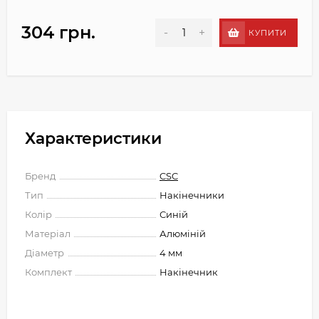
304 грн.
-
+
КУПИТИ
Характеристики
Бренд
CSC
Тип
Накінечники
Колір
Синій
Матеріал
Алюміній
Діаметр
4 мм
Комплект
Накінечник