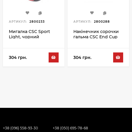
АРТИКУЛ:
2800233
АРТИКУЛ:
2800288
Мигалка CSC Sport
Накінечник сорочки
Light, чорний
гальма CSC End Cup
BR-5ACW 5MM,
чорний
304 грн.
304 грн.
+38 (096) 558-93-30
+38 (050) 695-78-68