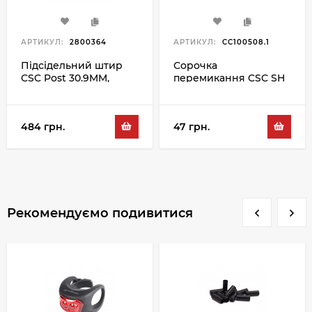
АРТИКУЛ:
2800364
АРТИКУЛ:
CC100508.1
Підсідельний штир
Сорочка
CSC Post 30.9MM,
перемикання CSC SH
чорний
SP-4B 1M, чорний
484 грн.
47 грн.
Рекомендуємо подивитися