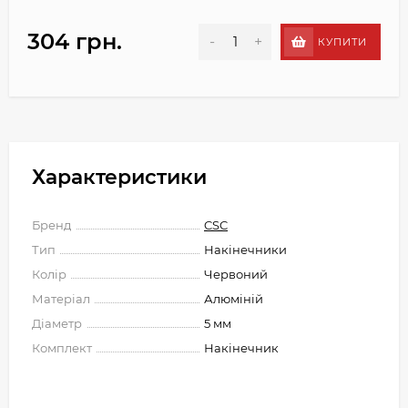
304 грн.
-
+
КУПИТИ
Характеристики
Бренд
CSC
Тип
Накінечники
Колір
Червоний
Матеріал
Алюміній
Діаметр
5 мм
Комплект
Накінечник