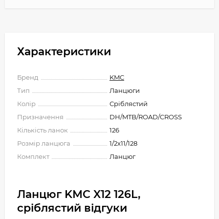
Характеристики
Бренд
KMC
Тип
Ланцюги
Колір
Сріблястий
Призначення
DH/MTB/ROAD/CROSS
Кількість ланок
126
Розмір ланцюга
1/2x11/128
Комплект
Ланцюг
Ланцюг KMC X12 126L,
сріблястий відгуки