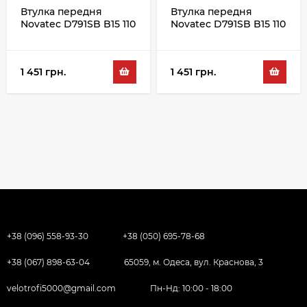
Втулка передня
Втулка передня
Novatec D791SB B15 110
Novatec D791SB B15 110
32H, чорний
36H, чорний
1 451 грн.
1 451 грн.
+38 (096) 558-93-30
+38 (050) 695-78-68
+38 (067) 898-63-04
65059, м. Одеса, вул. Краснова, 3
velotrofi5000@gmail.com
Пн-Нд: 10:00 - 18:00