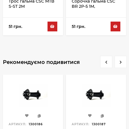
Трос гальма CSC MTB
Сорочка гальма CSC
S-ST 2M
BR 2P-5 1M,
помаранчевий
51 грн.
51 грн.
Рекомендуємо подивитися
АРТИКУЛ:
1300186
АРТИКУЛ:
1300187