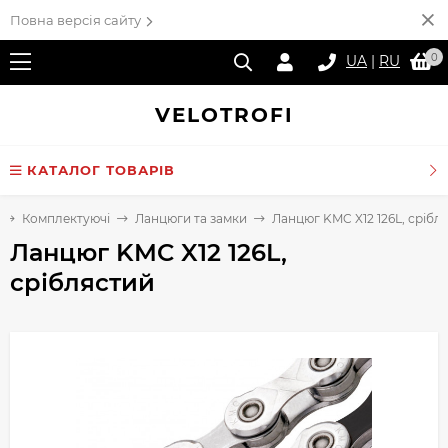
Повна версія сайту
0
UA
|
RU
VELO
TROFI
КАТАЛОГ ТОВАРІВ
Комплектуючі
Ланцюги та замки
Ланцюг KMC X12 126L, срібл
Ланцюг KMC X12 126L,
сріблястий