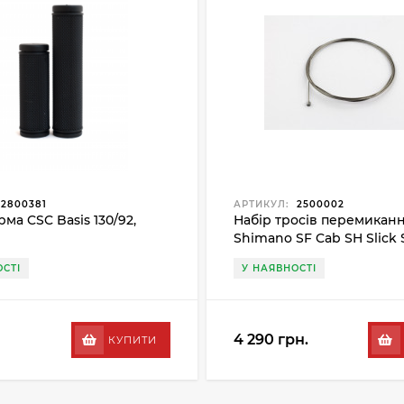
2800381
АРТИКУЛ:
2500002
ма CSC Basis 130/92,
Набір тросів перемикан
Shimano SF Cab SH Slick 
100PCS
СТІ
У НАЯВНОСТІ
4 290 грн.
КУПИТИ