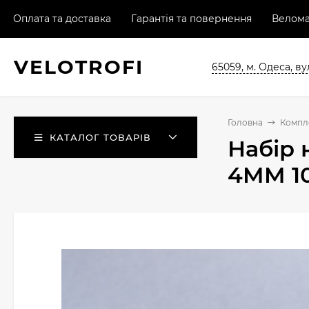
Оплата та доставка
Гарантія та повернення
Велома
VELO
TROFI
65059, м. Одеса, ву
Головна
Компл
КАТАЛОГ ТОВАРІВ
Набір 
4MM 1