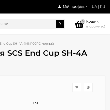
Мій профіль
UA
|
RU
Кошик
0
(порожньо)
 End Cup SH-4A 4MM 100PC, чорний
я SCS End Cup SH-4A
CSC