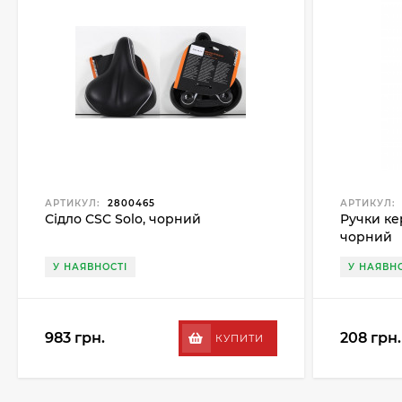
АРТИКУЛ:
2800465
АРТИКУЛ:
Сідло CSC Solo, чорний
Ручки кер
чорний
У НАЯВНОСТІ
У НАЯВНО
983 грн.
208 грн.
КУПИТИ