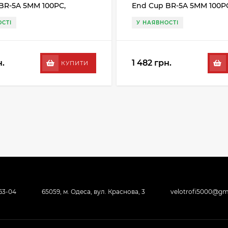
BR-5A 5MM 100PC,
End Cup BR-5A 5MM 100P
ий
чорний
СТІ
У НАЯВНОСТІ
н.
1 482 грн.
КУПИТИ
-63-04
65059, м. Одеса, вул. Краснова, 3
velotrofi5000@gm