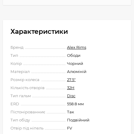
Характеристики
Бренд
Alex Rims
Тип
Ободи
Колір
Чорний
Матеріал
Алюміній
Розмір колеса
27.5"
Кількість отворів
32H
Тип гальм
Disc
ERD
558.8 мм
Пістонірованниє
Так
Тип обіду
Подвійний
Отвір під ніпель
FV