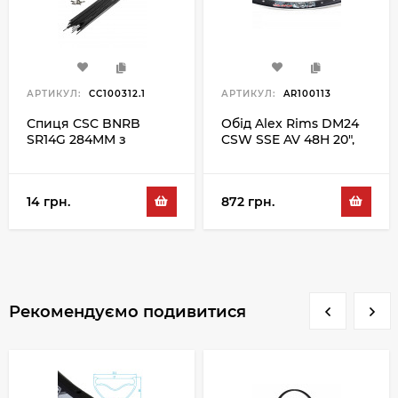
АРТИКУЛ:
CC100312.1
АРТИКУЛ:
AR100113
Спиця CSC BNRB
Обід Alex Rims DM24
SR14G 284MM з
CSW SSE AV 48H 20",
ніпелем, чорний
чорний
14 грн.
872 грн.
Рекомендуємо подивитися