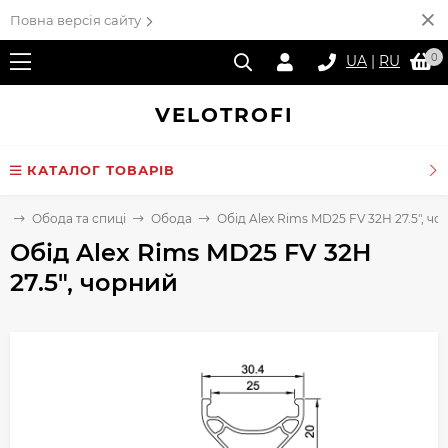
Повна версія сайту
0
UA
|
RU
VELO
TROFI
КАТАЛОГ ТОВАРІВ
а
Обода та спиці
Обода
Обід Alex Rims MD25 FV 32H 27.5", ч
Обід Alex Rims MD25 FV 32H
27.5", чорний