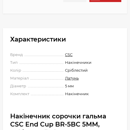
Характеристики
Бренд
CSC
Тип
Накінечники
Колір
Сріблястий
Матеріал
Латунь
Діаметр
5 мм
Комплект
Накінечник
Накінечник сорочки гальма
CSC End Cup BR-5BC 5MM,