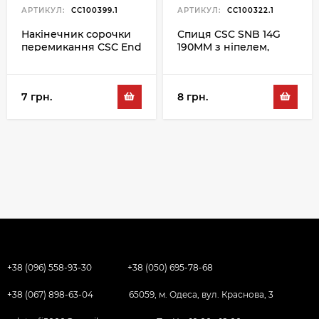
АРТИКУЛ:
CC100399.1
АРТИКУЛ:
CC100322.1
Накінечник сорочки
Спиця CSC SNB 14G
перемикання CSC End
190MM з ніпелем,
Cup SH-4BC 4MM,
чорний
сріблястий
7 грн.
8 грн.
+38 (096) 558-93-30
+38 (050) 695-78-68
+38 (067) 898-63-04
65059, м. Одеса, вул. Краснова, 3