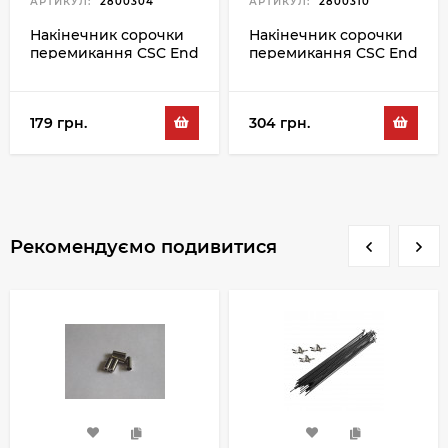
АРТИКУЛ:
2800304
АРТИКУЛ:
2800310
Накінечник сорочки
Накінечник сорочки
перемикання CSC End
перемикання CSC End
Cup SH-4AC 4MM,
Cup SH-4ACW 4MM,
червоний
червоний
179 грн.
304 грн.
Рекомендуємо подивитися