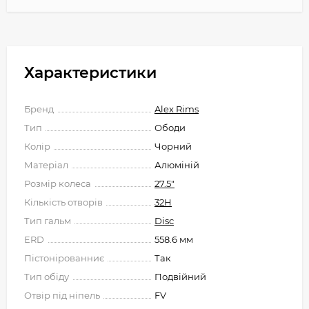
Характеристики
Бренд
Alex Rims
Тип
Ободи
Колір
Чорний
Матеріал
Алюміній
Розмір колеса
27.5"
Кількість отворів
32H
Тип гальм
Disc
ERD
558.6 мм
Пістонірованниє
Так
Тип обіду
Подвійний
Отвір під ніпель
FV