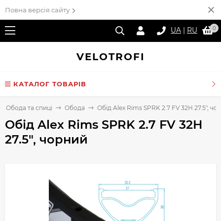
Повна версія сайту
0
UA
|
RU
VELO
TROFI
КАТАЛОГ ТОВАРІВ
Обода та спиці
Обода
Обід Alex Rims SPRK 2.7 FV 32H 27.5", чо
Обід Alex Rims SPRK 2.7 FV 32H
27.5", чорний