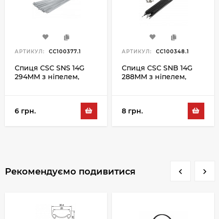
АРТИКУЛ:
CC100377.1
АРТИКУЛ:
CC100348.1
Спиця CSC SNS 14G
Спиця CSC SNB 14G
294MM з ніпелем,
288MM з ніпелем,
сріблястий
чорний
6 грн.
8 грн.
Рекомендуємо подивитися