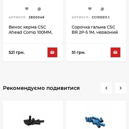
АРТИКУЛ:
2800049
АРТИКУЛ:
CC100511.1
Винос керма CSC
Сорочка гальма CSC
Ahead Comp 100MM,
BR 2P-5 1M, червоний
чорний
521 грн.
51 грн.
Рекомендуємо подивитися