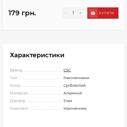
179 грн.
-
+
КУПИТИ
Характеристики
Бренд
CSC
Тип
Накінечники
Колір
Сріблястий
Матеріал
Алюміній
Діаметр
5 мм
Комплект
Накінечник