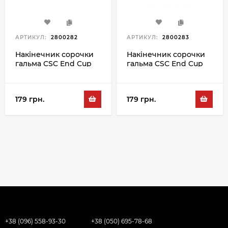
АРТИКУЛ:
2800282
АРТИКУЛ:
2800283
Накінечник сорочки
Накінечник сорочки
гальма CSC End Cup
гальма CSC End Cup
BR-5AC 5MM, чорний
BR-5AC 5MM, синій
179 грн.
179 грн.
+38 (096) 558-93-30
+38 (050) 695-78-68