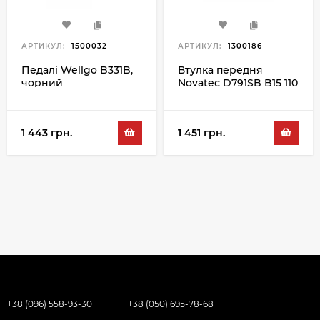
АРТИКУЛ:
1500032
АРТИКУЛ:
1300186
Педалі Wellgo B331B,
Втулка передня
чорний
Novatec D791SB B15 110
32H, чорний
1 443 грн.
1 451 грн.
+38 (096) 558-93-30
+38 (050) 695-78-68