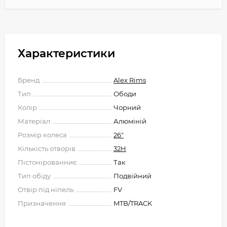
Характеристики
Бренд
Alex Rims
Тип
Ободи
Колір
Чорний
Матеріал
Алюміній
Розмір колеса
26"
Кількість отворів
32H
Пістонірованниє
Так
Тип обіду
Подвійний
Отвір під ніпель
FV
Призначення
MTB/TRACK