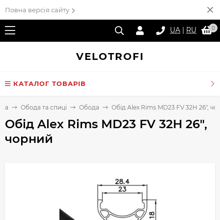
Повна версія сайту
0
UA
|
RU
VELO
TROFI
КАТАЛОГ ТОВАРІВ
вна
Обода та спиці
Обода
Обід Alex Rims MD23 FV 32H 26", ч
Обід Alex Rims MD23 FV 32H 26",
чорний