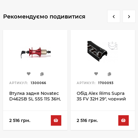
Рекомендуємо подивитися
АРТИКУЛ:
1300066
АРТИКУЛ:
1700093
Втулка задня Novatec
Обід Alex Rims Supra
D462SB SL S5S 11S 36H,
35 FV 32H 29", чорний
червоний
2 516 грн.
2 516 грн.