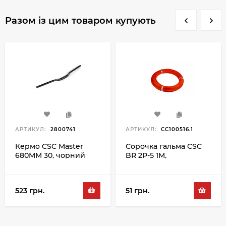
Разом із цим товаром купують
АРТИКУЛ:
2800741
АРТИКУЛ:
CC100516.1
Кермо CSC Master
Сорочка гальма CSC
680MM 30, чорний
BR 2P-5 1M,
помаранчевий
523 грн.
51 грн.