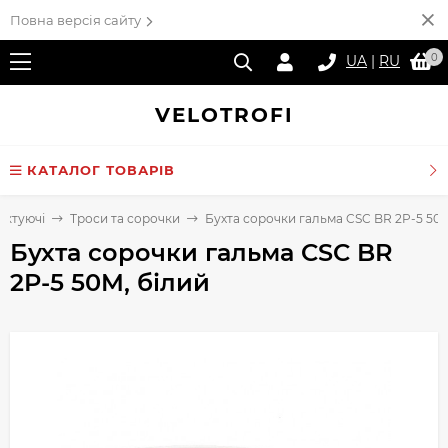
Повна версія сайту
0
UA
|
RU
VELO
TROFI
КАТАЛОГ ТОВАРІВ
ектуючі
Троси та сорочки
Бухта сорочки гальма CSC BR 2P-5 50M
Бухта сорочки гальма CSC BR
2P-5 50M, білий