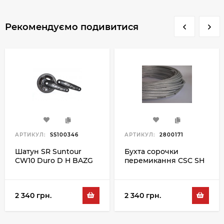
Рекомендуємо подивитися
АРТИКУЛ:
SS100346
АРТИКУЛ:
2800171
Шатун SR Suntour
Бухта сорочки
CW10 Duro D H BAZG
перемикання CSC SH
175MM 32/22T, чорний
SP-4B 50M, сріблястий
2 340 грн.
2 340 грн.