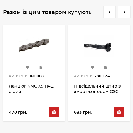
Разом із цим товаром купують
АРТИКУЛ:
1600022
АРТИКУЛ:
2800354
Ланцюг KMC X9 114L,
Підсідельний штир з
сірий
амортизатором CSC
Handy 27.2MM, чорний
470 грн.
683 грн.