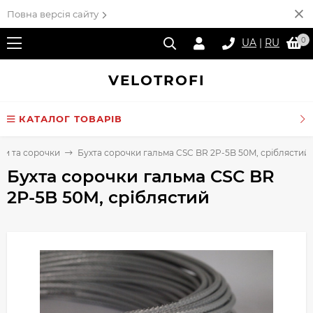
Повна версія сайту
0
UA
|
RU
VELO
TROFI
КАТАЛОГ ТОВАРІВ
си та сорочки
Бухта сорочки гальма CSC BR 2P-5B 50M, сріблястий
Бухта сорочки гальма CSC BR
2P-5B 50M, сріблястий