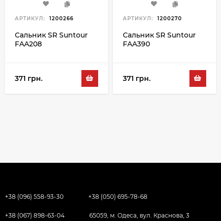
АРТИКУЛ:
1200266
АРТИКУЛ:
1200270
Сальник SR Suntour
Сальник SR Suntour
FAA208
FAA390
371 грн.
371 грн.
+38 (096) 558-93-30
+38 (050) 695-78-68
+38 (067) 898-63-04
65059, м. Одеса, вул. Краснова, 3