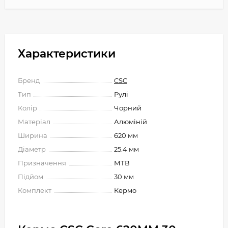
Характеристики
Бренд
CSC
Тип
Рулі
Колір
Чорний
Матеріал
Алюміній
Ширина
620 мм
Діаметр
25.4 мм
Призначення
МТВ
Підйом
30 мм
Комплект
Кермо