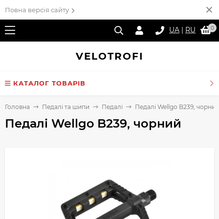
Повна версія сайту
0
UA
|
RU
VELO
TROFI
КАТАЛОГ ТОВАРІВ
Головна
Педалі та шипи
Педалі
Педалі Wellgo B239, чорни
Педалі Wellgo B239, чорний