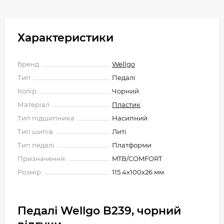
Характеристики
Бренд
Wellgo
Тип
Педалі
Колір
Чорний
Матеріал
Пластик
Тип підшипника
Насипний
Тип шипів
Литі
Тип педалі
Платформи
Призначення
MTB/COMFORT
Розмір
115.4x100x26 мм
Педалі Wellgo B239, чорний