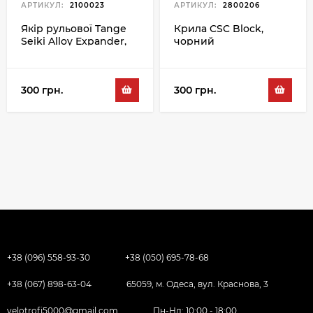
АРТИКУЛ:
2100023
АРТИКУЛ:
2800206
Якір рульової Tange
Крила CSC Block,
Seiki Alloy Expander,
чорний
чорний
300 грн.
300 грн.
+38 (096) 558-93-30
+38 (050) 695-78-68
+38 (067) 898-63-04
65059, м. Одеса, вул. Краснова, 3
velotrofi5000@gmail.com
Пн-Нд: 10:00 - 18:00