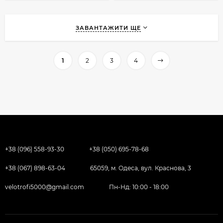
ЗАВАНТАЖИТИ ЩЕ
1
2
3
4
+38 (096) 558-93-30
+38 (050) 695-78-68
+38 (067) 898-63-04
65059, м. Одеса, вул. Краснова, 3
velotrofi5000@gmail.com
Пн-Нд: 10:00 - 18:00