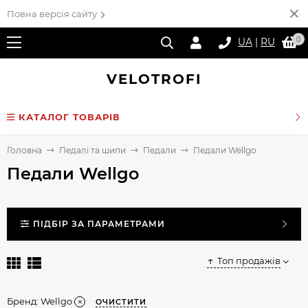
Повна версія сайту
0
UA
|
RU
VELO
TROFI
КАТАЛОГ ТОВАРІВ
Головна
Педалі та шипи
Педали
Педали Wellgo
Педали Wellgo
ПІДБІР ЗА ПАРАМЕТРАМИ
Топ продажів
Бренд:
Wellgo
ОЧИСТИТИ