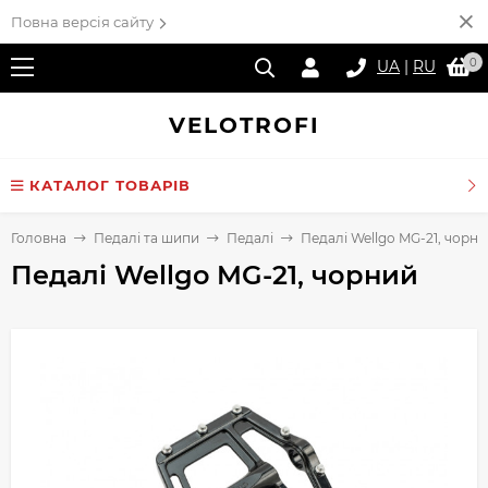
Повна версія сайту
0
UA
|
RU
VELO
TROFI
КАТАЛОГ ТОВАРІВ
Головна
Педалі та шипи
Педалі
Педалі Wellgo MG-21, чорн
Педалі Wellgo MG-21, чорний