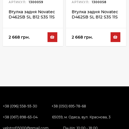
АРТИКУЛ:
1300059
АРТИКУЛ:
1300058
Втулка задня Novatec
Втулка задня Novatec
D462SB SL B12 S3S 11S
D462SB SL B12 S3S 11S
36H, чорний
32H, чорний
2 668 грн.
2 668 грн.
+38 (096) 558-93-30
+38 (050) 695-78-68
+38 (067) 898-63-04
65059, м. Одеса, вул. Краснова, 3
velotrofi5000@gmail.com
Пн-Нд: 10:00 - 18:00