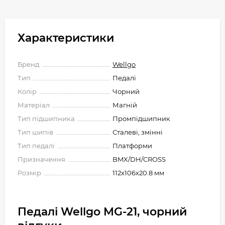
Характеристики
Бренд
Wellgo
Тип
Педалі
Колір
Чорний
Матеріал
Магній
Тип підшипника
Промпідшипник
Тип шипів
Сталеві, змінні
Тип педалі
Платформи
Призначення
BMX/DH/CROSS
Розмір
112х106х20.8 мм
Педалі Wellgo MG-21, чорний